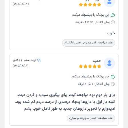
)
1405/05/04
(
این پزشک را پیشنهاد میکنم
زمان انتظار:
15-45 دقیقه
خوب
علت مراجعه:
کمر درد و بی حسی انگشتان
حمید
نوبت مطب از دکترتو
)
1405/04/18
(
این پزشک را پیشنهاد میکنم
زمان انتظار:
0-15 دقیقه
برای بار دوم بود مراجعه کردم برای پیگیری سردرد و گردن دردم.
البته باز اول با داروها پنجاه درصدی از درصد دردم کم شده بود.
امیدوارم با تجویز داروهای جدید به طور کامل خوب بشم
علت مراجعه:
درمان سردردها و میگرن