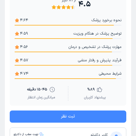
از
89
کاربر
4.5
نحوه برخورد پزشک
4.64
توضیح پزشک در هنگام ویزیت
4.59
مهارت پزشک در تشخیص و درمان
4.56
فرآیند پذیرش و رفتار منشی
4.57
شرایط محیطی
4.74
89
%
15-45 دقیقه
پیشنهاد کاربران
میانگین زمان انتظار
ثبت نظر
کاربر دکترتو
نوبت مطب از دکترتو