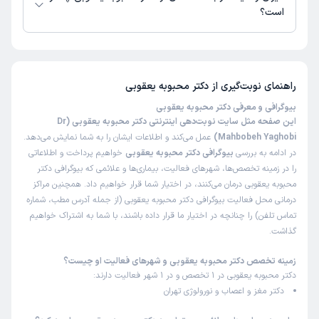
علت مراجعه:
درمان سردردها و میگرن
است؟
تا کنون 89 نفر به دکتر محبوبه یعقوبی رای داده‌اند. میانگین امتیازی دکتر
کاربر دکترتو
نوبت مطب از دکترتو
محبوبه یعقوبی 5 از 5 است.
)
1405/03/11
(
راهنمای نوبت‌گیری از
دکتر محبوبه یعقوبی
این پزشک را پیشنهاد نمیکنم
زمان انتظار:
45-90 دقیقه
بیوگرافی و معرفی دکتر محبوبه یعقوبی
این صفحه مثل سایت نوبت‌دهی اینترنتی دکتر محبوبه یعقوبی (Dr
عدم رضایت
Mahbobeh Yaghobi)
عمل می‌کند و اطلاعات ایشان را به شما نمایش می‌دهد.
در ادامه به بررسی
بیوگرافی دکتر محبوبه یعقوبی
خواهیم پرداخت و اطلاعاتی
را در زمینه تخصص‌ها، شهرهای فعالیت، بیماری‌ها و علائمی که بیوگرافی دکتر
کاربر دکترتو
نوبت مطب از دکترتو
محبوبه یعقوبی درمان می‌کنند، در اختیار شما قرار خواهیم داد. همچنین مراکز
)
1405/02/25
(
درمانی محل فعالیت بیوگرافی دکتر محبوبه یعقوبی (از جمله آدرس مطب، شماره
تماس تلفن) را چنانچه در اختیار ما قرار داده باشند، با شما به اشتراک خواهیم
این پزشک را پیشنهاد میکنم
گذاشت.
زمان انتظار:
15-45 دقیقه
زمینه تخصص دکتر محبوبه یعقوبی و شهرهای فعالیت او چیست؟
عالی
دکتر محبوبه یعقوبی در 1 تخصص و در 1 شهر فعالیت دارند:
دکتر مغز و اعصاب و نورولوژی تهران
راحله
نوبت مطب از دکترتو