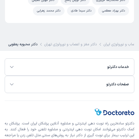
این پزشک را پیشنهاد میکنم
دکتر محمدرضا فریبرزی
دکتر کورش راسخ
دکتر مهین عقیقی
زمان انتظار:
45-90 دقیقه
دکتر بهزاد معظمی
دکتر سیما طادی
دکتر محمد زهرایی
بسیار دکتر عالی هستن
علت مراجعه:
بررسی و درمان سکته‌های مغزی
اعصاب و نورولوژی ایران
دکتر مغز و اعصاب و نورولوژی تهران
دکتر محبوبه یعقوبی
فاطمه
نوبت مطب از دکترتو
)
1404/08/26
(
خدمات دکترتو
این پزشک را پیشنهاد میکنم
زمان انتظار:
0-15 دقیقه
صفحات دکترتو
بسیار محنرم و بااخلاق
کاربر دکترتو
نوبت مطب از دکترتو
)
1404/08/04
(
دکترتو ساده‌ترین راه نوبت‌ دهی اینترنتی و مشاوره آنلاین پزشکان ایران است. پزشکان به
این پزشک را پیشنهاد میکنم
کمک دکترتو می‌توانند امکان نوبت دهی اینترنتی و مشاوره تلفنی خود را فعال کنند. به
زمان انتظار:
15-45 دقیقه
این ترتیب بیمار برای نوبت گیری از دکتر نیاز به روش‌های سنتی مثل تلفن زدن یا مراجعه