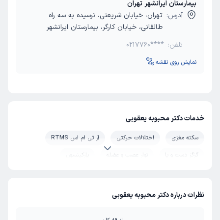
بیمارستان ایرانشهر تهران
آدرس:
تهران، خیابان شریعتی، نرسیده به سه راه
طالقانی، خیابان کارگر، بیمارستان ایرانشهر
تلفن:
0217760****
نمایش روی نقشه
خدمات دکتر محبوبه یعقوبی
سکته مغزی
اختلالات حرکتی
آر تی ام اس RTMS
گزگز دست و پا
نوار عصب و عضله
پارکینسون
لرزش دست
تشنج
درمان افسردگی
نوار مغز (EEG)
درمان استرس و اضطراب
لرزش سر
نظرات درباره دکتر محبوبه یعقوبی