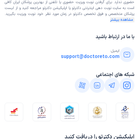
حضوری ندارد. برای گرفتن نوبت ویزیت حضوری یا تلفنی از بهترین پزشکان ایران کافی
خوب ومنظم
است به
سایت نوبت دهی اینترنتی
دکترتو یا اپلیکیشن دکترتو مراجعه کنید و از
لیست
پزشکان متخصص و فوق تخصص
دکترتو در زمان مورد نظر خود نوبت ویزیت بگیرید.
علت مراجعه:
درمان سردردها و میگرن
مشاهده بیشتر
با ما در ارتباط باشید
اکرم سادات
نوبت مطب از دکترتو
)
1404/08/02
(
ایمیل:
این پزشک را پیشنهاد میکنم
support@doctoreto.com
عالی بود
شبکه های اجتماعی
کاربر دکترتو
نوبت مطب از دکترتو
)
1404/07/07
(
این پزشک را پیشنهاد میکنم
زمان انتظار:
0-15 دقیقه
معاینه دکتر کامل بود.کامل وقت گذاشتند‌.مدارک پزشکی را
بدقت نگاه کرد.توضیحات کامل بود.اولین بار مراجعه کردم.راضی
اپلیکیشن دکترتو را دریافت کنید