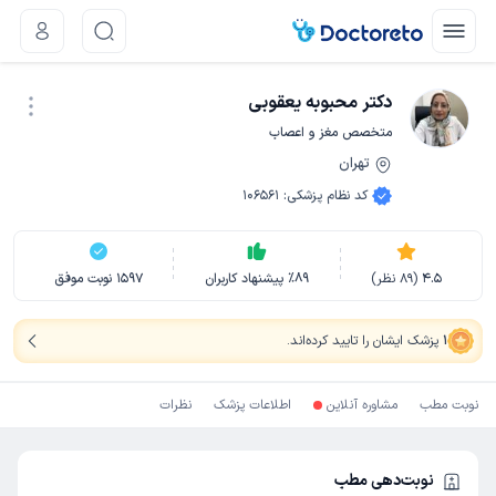
دکتر محبوبه یعقوبی
متخصص مغز و اعصاب
تهران
نوبت اینترنتی
کد نظام پزشکی
:
106561
4.5
(
89
نظر)
89
٪
پیشنهاد کاربران
1597
نوبت موفق
1
پزشک ایشان را تایید کرده‌اند
.
نوبت مطب
مشاوره آنلاین
اطلاعات پزشک
نظرات
نوبت‌دهی مطب