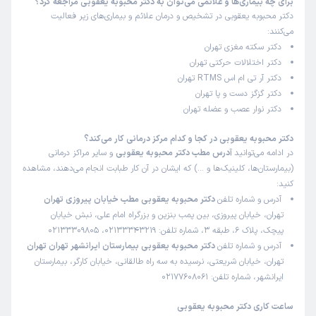
برای چه بیماری‌ها و علائمی می‌توان به دکتر محبوبه یعقوبی مراجعه کرد؟
)
1405/02/22
(
دکتر محبوبه یعقوبی در تشخیص و درمان علائم و بیماری‌های زیر فعالیت
می‌کنند:
این پزشک را پیشنهاد میکنم
دکتر سکته مغزی تهران
زمان انتظار:
0-15 دقیقه
دکتر اختلالات حرکتی تهران
دکتر آر تی ام اس RTMS تهران
بسیار رفتار حرفه‌ای دارند،با حوصله هستن ،تشخبص عالی.
دکتر گزگز دست و پا تهران
دکتر نوار عصب و عضله تهران
یگانه
نوبت مطب از دکترتو
دکتر محبوبه یعقوبی در کجا و کدام مرکز درمانی کار می‌کند؟
)
1405/02/21
(
در ادامه می‌توانید
آدرس مطب دکتر محبوبه یعقوبی
و سایر مراکز درمانی
(بیمارستان‌ها، کلینیک‌ها و …) که ایشان در آن کار طبابت انجام می‌دهند، مشاهده
این پزشک را پیشنهاد میکنم
کنید:
زمان انتظار:
0-15 دقیقه
آدرس و شماره تلفن
دکتر محبوبه یعقوبی مطب خیابان پیروزی تهران
تهران، خیابان پیروزی، بین پمب بنزین و بزرگراه امام علی، نبش خیابان
خوب و صبور بودن
پیچک، پلاک 6، طبقه 3، شماره تلفن: 02133343219، 02133309805
علت مراجعه:
درمان سردردها و میگرن
آدرس و شماره تلفن
دکتر محبوبه یعقوبی بیمارستان ایرانشهر تهران تهران
تهران، خیابان شریعتی، نرسیده به سه راه طالقانی، خیابان کارگر، بیمارستان
ایرانشهر، شماره تلفن: 02177608061
زینب
نوبت مطب از دکترتو
)
1405/02/07
(
ساعت کاری دکتر محبوبه یعقوبی