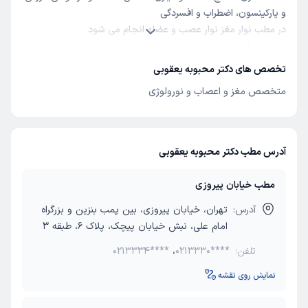
و پارکینسون، اضطراب و افسردگی
در مطب نوار مغز نوار عصب و عضله انجام می شود
همکاری با بیمارستان ایرانشهر و بیمارستان توس
تخصص های دکتر محبوبه یعقوبی
متخصص مغز و اعصاب و نورولوژی
آدرس مطب دکتر محبوبه یعقوبی
مطب خیابان پیروزی
آدرس:
تهران، خیابان پیروزی، بین پمب بنزین و بزرگراه
امام علی، نبش خیابان پیچک، پلاک 6، طبقه 3
تلفن:
0213330****
،
0213334****
نمایش روی نقشه