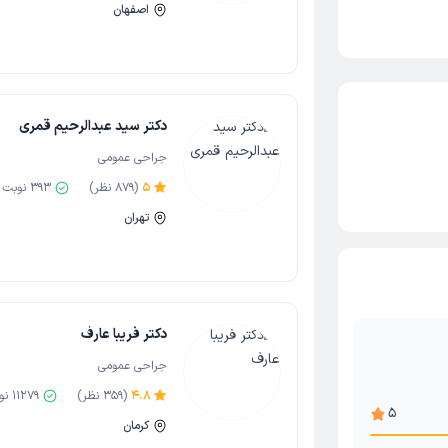
اصفهان
دکتر سید عبدالرحیم قمری
جراحی عمومی
5
(
879
نظر)
393
نوبت 
تهران
شر مقعدی
دکتر فریبا عارف
ماموپلاستی
جراحی عمومی
ا
4.8
(
359
نظر)
11279
نو
روسل بیضه
5
کرمان
کوپی