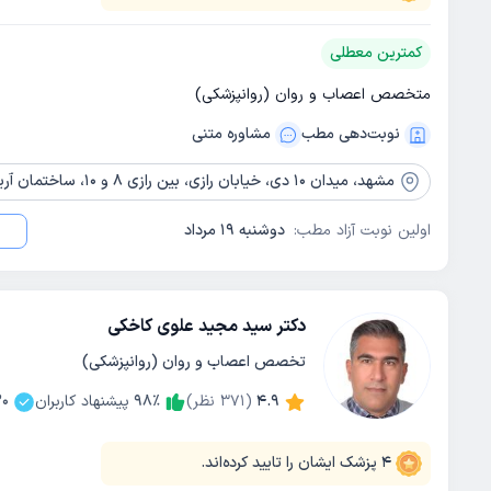
کمترین معطلی
متخصص اعصاب و روان (روانپزشکی)
نوبت‌دهی مطب
مشاوره‌ متنی
مشهد،
میدان 10 دی، خیابان رازی، بین رازی 8 و 10، ساختمان آریان، پلاک 8، طبقه 2
اولین نوبت آزاد مطب:
دوشنبه 19 مرداد
دکتر سید مجید علوی کاخکی
تخصص اعصاب و روان (روانپزشکی)
4.9
(
371
نظر)
٪
98
پیشنهاد کاربران
30
4
پزشک ایشان را تایید کرده‌اند.