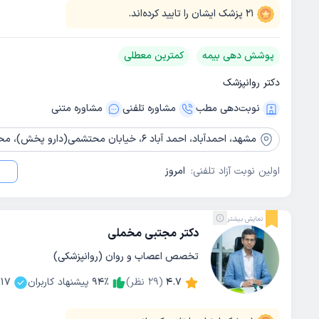
21
پزشک ایشان را تایید کرده‌اند.
پوشش دهی بیمه
کمترین معطلی
دکتر روانپزشک
نوبت‌دهی مطب
مشاوره‌ تلفنی
مشاوره‌ متنی
مشهد،
احمدآباد، احمد آباد 6، خیابان محتشمی(دارو پخش)، محتشمی 4، ساختمان پزشکان سلامت، طبقه دوم
اولین نوبت آزاد تلفنی:
امروز
نمایش بیشتر
دکتر مجتبی مخملی
تخصص اعصاب و روان (روانپزشکی)
4.7
(
29
نظر)
٪
94
پیشنهاد کاربران
17