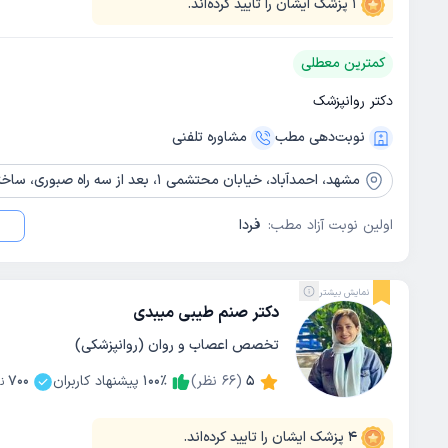
1
پزشک ایشان را تایید کرده‌اند.
کمترین معطلی
دکتر روانپزشک
نوبت‌دهی مطب
مشاوره‌ تلفنی
مشهد،
احمدآباد، خیابان محتشمی 1، بعد از سه راه صبوری، ساختمان جام جم، طبقه3
اولین نوبت آزاد مطب:
فردا
نمایش بیشتر
دکتر صنم طیبی میبدی
تخصص اعصاب و روان (روانپزشکی)
5
(
66
نظر)
٪
100
پیشنهاد کاربران
700
ن
4
پزشک ایشان را تایید کرده‌اند.