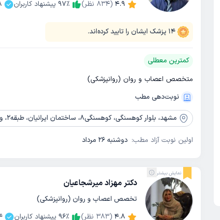
4.9
(
834
نظر)
٪
97
پیشنهاد کاربران
8
14
پزشک ایشان را تایید کرده‌اند.
کمترین معطلی
متخصص اعصاب و روان (روانپزشکی)
نوبت‌دهی مطب
مشهد،
بلوار کوهسنگی، کوهسنگی8، ساختمان ایرانیان، طبقه2، واحدشرقی
اولین نوبت آزاد مطب:
دوشنبه 26 مرداد
نمایش بیشتر
دکتر مهزاد میرشجاعیان
تخصص اعصاب و روان (روانپزشکی)
4.8
(
383
نظر)
٪
96
پیشنهاد کاربران
4