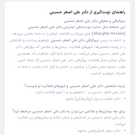
زمان انتظار:
0-15 دقیقه
راهنمای نوبت‌گیری از
دکتر علی اصغر حسینی
خیلی خوب بود اصلا معطل نشدیم ورفتاروبرخورد اقای
بیوگرافی و معرفی دکتر علی اصغر حسینی
دکترومنشی عالی بود وتشخیص اقای دکترعالیه انشاءالله
این صفحه مثل سایت نوبت‌دهی اینترنتی دکتر علی اصغر حسینی
خداسلامتی وطول عمرباعزت بهشون بده محیطشونم خوبه
(Aliasghar Hoseini)
عمل می‌کند و اطلاعات ایشان را به شما نمایش می‌دهد.
در ادامه به بررسی
بیوگرافی دکتر علی اصغر حسینی
خواهیم پرداخت و اطلاعاتی
علت مراجعه:
درمان اختلالات دوقطبی
را در زمینه تخصص‌ها، شهرهای فعالیت، بیماری‌ها و علائمی که بیوگرافی دکتر
علی اصغر حسینی درمان می‌کنند، در اختیار شما قرار خواهیم داد. همچنین
مراکز درمانی محل فعالیت بیوگرافی دکتر علی اصغر حسینی (از جمله آدرس
سمیه
نوبت مطب از دکترتو
مطب، شماره تماس تلفن) را چنانچه در اختیار ما قرار داده باشند، با شما به
)
1404/12/25
(
اشتراک خواهیم گذاشت.
این پزشک را پیشنهاد میکنم
زمینه تخصص دکتر علی اصغر حسینی و شهرهای فعالیت او چیست؟
زمان انتظار:
0-15 دقیقه
دکتر علی اصغر حسینی در 1 تخصص و در 1 شهر فعالیت دارند:
ما هنوزجلسه اول رفته بودیم بسیار منشی خوش اخلاق ومومن
دکتر اعصاب و روان (روانپزشکی) مشهد
واقای دکترهم بسیار خوش برخورد وبااخلاق ودلسوزند انشاءالله
برای چه بیماری‌ها و علائمی می‌توان به دکتر علی اصغر حسینی مراجعه کرد؟
روند درمان راپیگیری کنیم تا درمان کامل
دکتر علی اصغر حسینی در تشخیص و درمان علائم و بیماری‌های زیر فعالیت
علت مراجعه:
درمان اختلالات دوقطبی
می‌کنند:
دکتر درمان اسکیزوفرنی مشهد