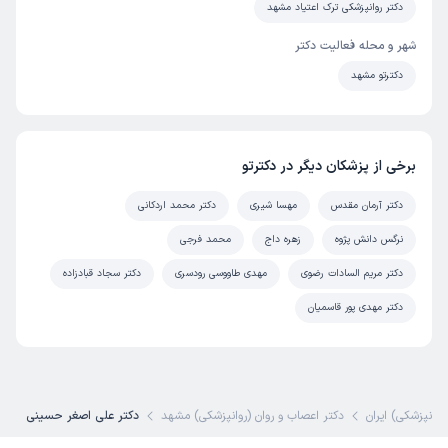
دکتر روانپزشکی ترک اعتیاد مشهد
این پزشک را پیشنهاد میکنم
زمان انتظار:
0-15 دقیقه
شهر و محله فعالیت دکتر
دکترتو مشهد
عالی بود و به موقع پزیرش شدم و کاملاً راضیم فکر می کنم یک
تذکری به منشی داده بشه یک مقداری محیط در سکوت و آرامش
باشد بهتره
برخی از پزشکان دیگر در دکترتو
علت مراجعه:
افسردگی و اختلالات خلقی
دکتر آرمان مقدس
مهسا شیری
دکتر محمد اردکانی
کاربر دکترتو
نوبت مطب از دکترتو
نرگس دانش پژوه
زهره داج
محمد فرجی
)
1404/11/20
(
دکتر مریم السادات رضوی
مهدی طاووسی رودسری
دکتر سجاد قبادزاده
این پزشک را پیشنهاد میکنم
دکتر مهدی پور قاسمیان
خیلی عالی
علت مراجعه:
اضطراب، استرس و وسواس
روانپزشکی) ایران
دکتر اعصاب و روان (روانپزشکی) مشهد
دکتر علی اصغر حسینی
اسدالله
نوبت مطب از دکترتو
)
1404/11/04
(