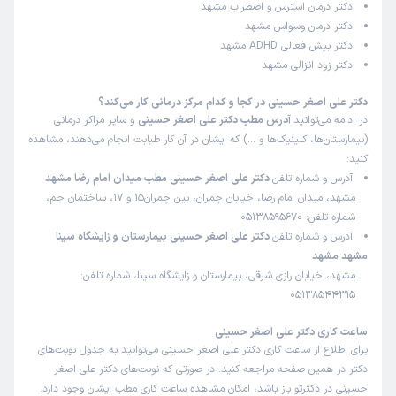
دکتر درمان استرس و اضطراب مشهد
علی
کاربر آزاد
دکتر درمان وسواس مشهد
)
1404/12/20
(
دکتر بیش فعالی ADHD مشهد
دکتر زود انزالی مشهد
این پزشک را پیشنهاد میکنم
زمان انتظار:
0-15 دقیقه
دکتر علی اصغر حسینی در کجا و کدام مرکز درمانی کار می‌کند؟
در ادامه می‌توانید
آدرس مطب دکتر علی اصغر حسینی
و سایر مراکز درمانی
آقای دکتر عالی عالی
(بیمارستان‌ها، کلینیک‌ها و …) که ایشان در آن کار طبابت انجام می‌دهند، مشاهده
علت مراجعه:
افسردگی و اختلالات خلقی
کنید:
آدرس و شماره تلفن
دکتر علی اصغر حسینی مطب میدان امام رضا مشهد
مشهد، میدان امام رضا، خیابان چمران، بین چمران15 و 17، ساختمان جم،
کاربر دکترتو
نوبت مطب از دکترتو
شماره تلفن: 05138595670
)
1404/12/04
(
آدرس و شماره تلفن
دکتر علی اصغر حسینی بیمارستان و زایشگاه سینا
مشهد مشهد
این پزشک را پیشنهاد میکنم
مشهد، خیابان رازی شرقی، بیمارستان و زایشگاه سینا، شماره تلفن:
زمان انتظار:
0-15 دقیقه
05138544315
عالی عالی عالی.فرشته ی نجات
ساعت کاری دکتر علی اصغر حسینی
علت مراجعه:
افسردگی و اختلالات خلقی
برای اطلاع از ساعت کاری دکتر علی اصغر حسینی می‌توانید به جدول نوبت‌های
دکتر در همین صفحه مراجعه کنید. در صورتی که نوبت‌های دکتر علی اصغر
حسینی در دکترتو باز باشد، امکان مشاهده ساعت کاری مطب ایشان وجود دارد.