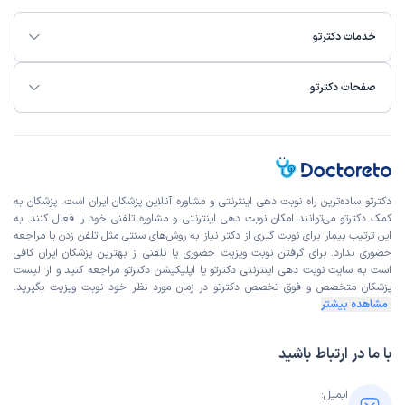
این پزشک را پیشنهاد میکنم
خدمات دکترتو
زمان انتظار:
0-15 دقیقه
از نظر من عالی بود .ولی تازه ویزیت شدم امیدوارم داروها اثر
صفحات دکترتو
گذار باشن
علت مراجعه:
افسردگی و اختلالات خلقی
منیر
نوبت مطب از دکترتو
دکترتو ساده‌ترین راه نوبت‌ دهی اینترنتی و مشاوره آنلاین پزشکان ایران است. پزشکان به
)
1404/11/04
(
کمک دکترتو می‌توانند امکان نوبت دهی اینترنتی و مشاوره تلفنی خود را فعال کنند. به
این ترتیب بیمار برای نوبت گیری از دکتر نیاز به روش‌های سنتی مثل تلفن زدن یا مراجعه
این پزشک را پیشنهاد میکنم
حضوری ندارد. برای گرفتن نوبت ویزیت حضوری یا تلفنی از بهترین پزشکان ایران کافی
زمان انتظار:
15-45 دقیقه
است به
سایت نوبت دهی اینترنتی
دکترتو یا اپلیکیشن دکترتو مراجعه کنید و از
لیست
پزشکان متخصص و فوق تخصص
دکترتو در زمان مورد نظر خود نوبت ویزیت بگیرید.
منشی مهربان خوش برخورد در روز نوبت بادقت بالا
مشاهده بیشتر
با ما در ارتباط باشید
کاربر دکترتو
نوبت مطب از دکترتو
)
1404/10/10
(
ایمیل: