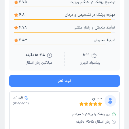
توضیح پزشک در هنگام ویزیت
4.75
مهارت پزشک در تشخیص و درمان
4.8
فرآیند پذیرش و رفتار منشی
4.78
شرایط محیطی
4.53
99
%
15-45 دقیقه
پیشنهاد کاربران
میانگین زمان انتظار
ثبت نظر
حسین
کاربر آزاد
)
1405/05/13
(
این پزشک را پیشنهاد میکنم
زمان انتظار:
15-45 دقیقه