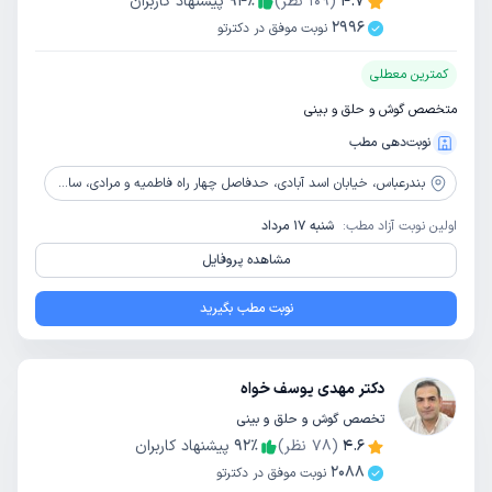
4.7
(
109
نظر)
٪
94
پیشنهاد کاربران
2996
نوبت موفق در دکترتو
کمترین معطلی
متخصص گوش و حلق و بینی
نوبت‌دهی مطب
بندرعباس،
خیابان اسد آبادی، حدفاصل چهار راه فاطمیه و مرادی، ساختمان جالینوس، طبقه 3
اولین نوبت آزاد مطب:
شنبه 17 مرداد
مشاهده پروفایل
نوبت مطب بگیرید
دکتر مهدی یوسف خواه
تخصص گوش و حلق و بینی
4.6
(
78
نظر)
٪
92
پیشنهاد کاربران
2088
نوبت موفق در دکترتو