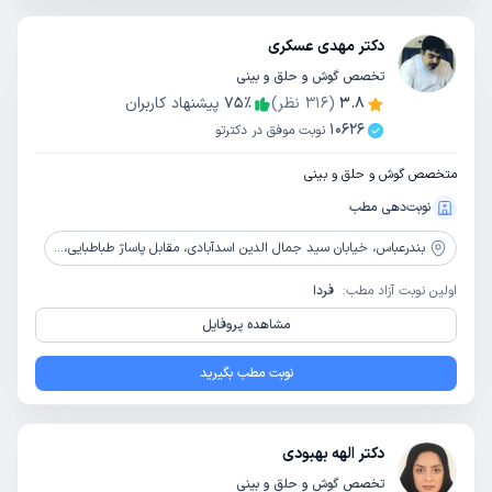
دکتر مهدی عسکری
تخصص گوش و حلق و بینی
3.8
(
316
نظر)
٪
75
پیشنهاد کاربران
10626
نوبت موفق در دکترتو
متخصص گوش و حلق و بینی
نوبت‌دهی مطب
بندرعباس،
خیابان سید جمال الدین اسدآبادی، مقابل پاساژ طباطبایی، جنب داروخانه دکتر نبوی، ساختمان نگهدار، طبقه 2
اولین نوبت آزاد مطب:
فردا
مشاهده پروفایل
نوبت مطب بگیرید
دکتر الهه بهبودی
تخصص گوش و حلق و بینی