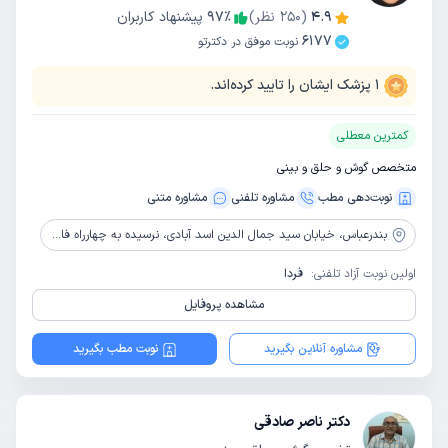
4.9
(
250
نظر)
٪
97
پیشنهاد کاربران
6177
نوبت موفق در دکترتو
1
پزشک ایشان را تایید کرده‌اند.
کمترین معطلی
متخصص گوش و حلق و بینی
نوبت‌دهی مطب
مشاوره‌ تلفنی
مشاوره‌ متنی
بندرعباس،
خیابان سید جمال الدین اسد آبادی، نرسیده به چهارراه فاطمیه، روبه روی عکاسی ساسان، ساختمان اسپینال، طبقه 3، واحد 9
اولین نوبت آزاد تلفنی:
فردا
مشاهده پروفایل
مشاوره آنلاین بگیرید
نوبت مطب بگیرید
دکتر ناصر صادقی