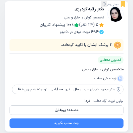
نمایش بیشتر
دکتر رقیه گودرزی
تخصص گوش و حلق و بینی
5
(
24
نظر)
٪
100
پیشنهاد کاربران
494
نوبت موفق در دکترتو
11
پزشک ایشان را تایید کرده‌اند.
کمترین معطلی
متخصص گوش و حلق و بینی
نوبت‌دهی مطب
بندرعباس،
خیابان سید جمال الدین اسدآبادی ، نرسیده به چهارراه فاطمیه ، کوچه باغچه بان( پشت داروخانه دکتر قیصرانی) ، ساختمان پزشکان شهراد ، طبقه سه واحد 6
اولین نوبت آزاد مطب:
فردا
مشاهده پروفایل
نوبت مطب بگیرید