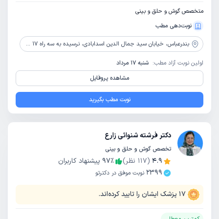
متخصص گوش و حلق و بینی
نوبت‌دهی مطب
بندرعباس،
خیابان سید جمال الدین اسدابادی، نرسیده به سه راه 17 شهریور(پلنگ صورتی)، روبروی داروخانه سینا، جنب املاک ناظری
اولین نوبت آزاد مطب:
شنبه 17 مرداد
مشاهده پروفایل
نوبت مطب بگیرید
دکتر فرشته شنوائی زارع
تخصص گوش و حلق و بینی
4.9
(
117
نظر)
٪
97
پیشنهاد کاربران
2399
نوبت موفق در دکترتو
17
پزشک ایشان را تایید کرده‌اند.