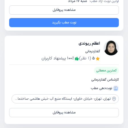
اولین نوبت آزاد مطب:
شنبه 17 مرداد
مشاهده پروفایل
نوبت مطب بگیرید
اعظم ریوندی
گفتاردرمانی
5
(
1
نظر)
٪
100
پیشنهاد کاربران
کمترین معطلی
کارشناس گفتاردرمانی
نوبت‌دهی مطب
تهران،
تهران- خیابان خاوران- ایستگاه منبع آب -نبش هاشمی -ساختمان پزشکان سپهر -طبقه سوم شرقی- واحد 12
مشاهده پروفایل