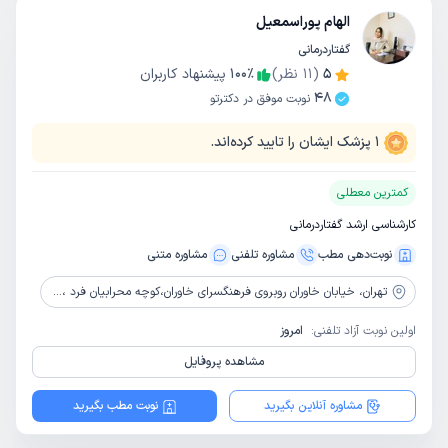
الهام پوراسمعیل
گفتاردرمانی
5
(
11
نظر)
٪
100
پیشنهاد کاربران
48
نوبت موفق در دکترتو
1
پزشک ایشان را تایید کرده‌اند.
کمترین معطلی
کارشناسی ارشد گفتاردرمانی
نوبت‌دهی مطب
مشاوره‌ تلفنی
مشاوره‌ متنی
تهران،
خیابان خاوران روبروی فرهنگسرای خاوران،کوچه محرابیان فرد ،ساختمان مهدیس،پلاک 234 جنوبی طبقه 4 واحد 14
اولین نوبت آزاد تلفنی:
امروز
مشاهده پروفایل
مشاوره آنلاین بگیرید
نوبت مطب بگیرید