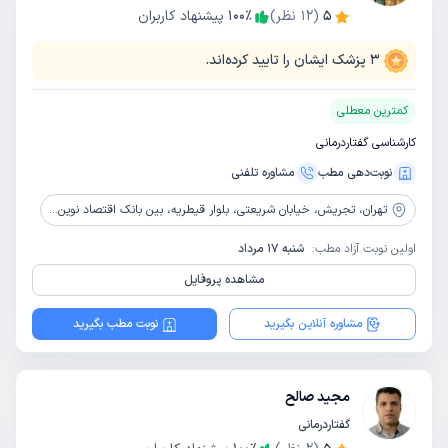
5
(
12
نظر)
٪
100
پیشنهاد کاربران
3
پزشک ایشان را تایید کرده‌اند.
کمترین معطلی
کارشناسی گفتاردرمانی
نوبت‌دهی مطب
مشاوره‌ تلفنی
تهران،
تجریش، خیابان شریعتی، بلوار قیطریه، بین بانک اقتصاد نوین و بانک ملی، پلاک77، طبقه 4
اولین نوبت آزاد مطب:
شنبه 17 مرداد
مشاهده پروفایل
مشاوره آنلاین بگیرید
نوبت مطب بگیرید
مجید صالح
گفتاردرمانی