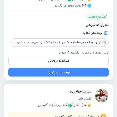
45
نوبت موفق در دکترتو
کمترین معطلی
دکترای گفتاردرمانی
نوبت‌دهی مطب
تهران،
فلکه دوم صادقیه، خیابان آیت اله کاشانی، روبروی پمپ بنزین، نبش خیابان احمدی، جنب دندانپزشکی بهسان، پلاک 118
اولین نوبت آزاد مطب:
یکشنبه 18 مرداد
مشاهده پروفایل
نوبت مطب بگیرید
مهرسا مهاجری
گفتاردرمانی
5
(
1
نظر)
٪
100
پیشنهاد کاربران
10
پزشک ایشان را تایید کرده‌اند.