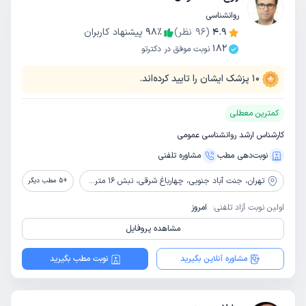
روانشناسی
4.9
(
96
نظر)
٪
98
پیشنهاد کاربران
182
نوبت موفق در دکترتو
10
پزشک ایشان را تایید کرده‌اند.
کمترین معطلی
کارشناس ارشد روانشناسی عمومی
نوبت‌دهی مطب
مشاوره‌ تلفنی
تهران،
جنت آباد جنوبی، چهارباغ شرقی، نبش 16 متری اول جنوبی، پلاک 32، طبقه اول، زنگ دوم ( جنب کبابی تنور)، مرکز مشاوره‌ آرتینه
+
5
مطب دیگر
اولین نوبت آزاد تلفنی:
امروز
مشاهده پروفایل
مشاوره آنلاین بگیرید
نوبت مطب بگیرید