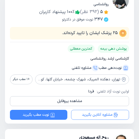
روانشناسی
5
(
392
نظر)
٪
100
پیشنهاد کاربران
347
نوبت موفق در دکترتو
25
پزشک ایشان را تایید کرده‌اند.
پوشش دهی بیمه
کمترین معطلی
کارشناسی ارشد روانشناسی
نوبت‌دهی مطب
مشاوره‌ تلفنی
تهران،
دهکده المپیک، شهرک چشمه، خیابان گلها، کوچه گلایل، پلاک 7
+
1
مطب دیگر
اولین نوبت آزاد تلفنی:
فردا
مشاهده پروفایل
مشاوره آنلاین بگیرید
نوبت مطب بگیرید
روح اله مسعودی