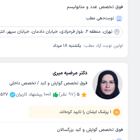
فوق تخصص غدد و متابولیسم
نوبت‌دهی مطب
تهران،
منطقه 2، بلوار فرحزادی، خیابان دادمان، خیابان سپهر، انتهای درختی شمالی، کلینیک تابان، پلاک 100
اولین نوبت آزاد مطب:
یکشنبه 18 مرداد
دکتر مرضیه میری
فوق تخصص گوارش و کبد / تخصص داخلی
5
(
97
نظر)
٪
100
پیشنهاد کاربران
1527
1
پزشک ایشان را تایید کرده‌اند.
فوق تخصص گوارش و کبد بزرگسالان