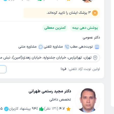
3
پزشک ایشان را تایید کرده‌اند.
پوشش دهی بیمه
کمترین معطلی
دکتر عمومی
نوبت‌دهی مطب
مشاوره‌ تلفنی
مشاوره‌ متنی
تهران،
تهرانپارس، خیابان جشنواره، خیابان زهدی(امین)، نبش ملکی (کوچه مخابرات)، طبق
اولین نوبت آزاد تلفنی:
فردا
دکتر مجید رستمی طهرانی
تخصص داخلی
4.7
(
131
نظر)
٪
94
پیشنهاد کاربران
55