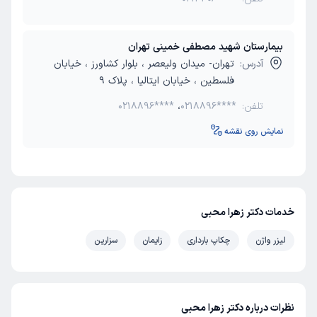
بیمارستان شهید مصطفی خمینی تهران
آدرس:
تهران- میدان ولیعصر ، بلوار کشاورز ، خیابان
فلسطین ، خیابان ایتالیا ، پلاک 9
تلفن:
0218896****
،
0218896****
نمایش روی نقشه
خدمات دکتر زهرا محبی
لیزر واژن
چکاپ بارداری
زایمان
سزارین
نظرات درباره دکتر زهرا محبی