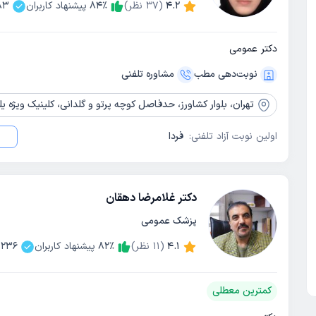
4.2
(
37
نظر)
٪
84
پیشنهاد کاربران
83
دکتر عمومی
نوبت‌دهی مطب
مشاوره‌ تلفنی
تهران،
بلوار کشاورز، حدفاصل کوچه پرتو و گلدانی، کلینیک ویژه یلد
اولین نوبت آزاد تلفنی:
فردا
دکتر غلامرضا دهقان
پزشک عمومی
4.1
(
11
نظر)
٪
82
پیشنهاد کاربران
236
کمترین معطلی