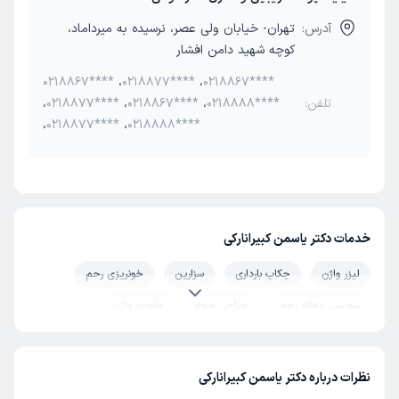
آدرس:
تهران- خیابان ولی عصر، نرسیده به میرداماد،
کوچه شهید دامن افشار
0218867****
،
0218877****
،
0218867****
تلفن:
0218888****
،
0218867****
،
0218877****
،
،
0218877****
،
0218888****
خدمات دکتر یاسمن کبیرانارکی
لیزر واژن
چکاپ بارداری
سزارین
خونریزی رحم
بیوپسی دهانه رحم
جراحی میوم
عفونت واژن
زایمان بدون درد
آندومتریوز
تنبلی تخمدان (پلی کیستیک)
لاپاراسکوپی فیبروم رحم
کیست تخمدان
پاپ اسمیر
نظرات درباره دکتر یاسمن کبیرانارکی