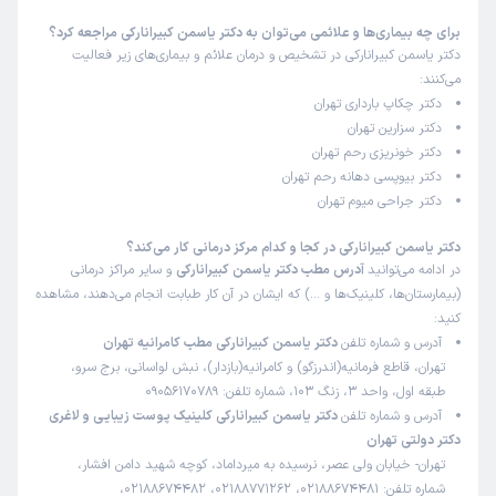
دادند تشخیص درست. از نظر علمی بروز. منشی مهربون صبور
همراه محیط مطب تمیز شیک پراز آرامش وحس خوب
برای چه بیماری‌ها و علائمی می‌توان به دکتر یاسمن کبیرانارکی مراجعه کرد؟
دکتر یاسمن کبیرانارکی در تشخیص و درمان علائم و بیماری‌های زیر فعالیت
علت مراجعه:
مدیریت دوران یائسگی و مشکلات هورمونی
می‌کنند:
دکتر چکاپ بارداری تهران
دکتر سزارین تهران
کاربر دکترتو
نوبت مطب از دکترتو
دکتر خونریزی رحم تهران
)
1404/10/08
(
دکتر بیوپسی دهانه رحم تهران
دکتر جراحی میوم تهران
این پزشک را پیشنهاد میکنم
زمان انتظار:
15-45 دقیقه
دکتر یاسمن کبیرانارکی در کجا و کدام مرکز درمانی کار می‌کند؟
در ادامه می‌توانید
آدرس مطب دکتر یاسمن کبیرانارکی
و سایر مراکز درمانی
اولین بار بود عالی بودن
(بیمارستان‌ها، کلینیک‌ها و …) که ایشان در آن کار طبابت انجام می‌دهند، مشاهده
علت مراجعه:
ارزیابی و درمان ناهنجاری‌های رحمی و تخمدانی
کنید:
آدرس و شماره تلفن
دکتر یاسمن کبیرانارکی مطب کامرانیه تهران
تهران، قاطع فرمانیه(اندرزگو) و کامرانیه(بازدار)، نبش لواسانی، برج سرو،
کاربر دکترتو
نوبت مطب از دکترتو
طبقه اول، واحد 3، زنگ 103، شماره تلفن: 09056170789
)
1404/10/07
(
آدرس و شماره تلفن
دکتر یاسمن کبیرانارکی کلینیک پوست زیبایی و لاغری
دکتر دولتی تهران
این پزشک را پیشنهاد میکنم
تهران- خیابان ولی عصر، نرسیده به میرداماد، کوچه شهید دامن افشار،
زمان انتظار:
بیش از 90 دقیقه
شماره تلفن: 02188674481، 02188771262، 02188674482،