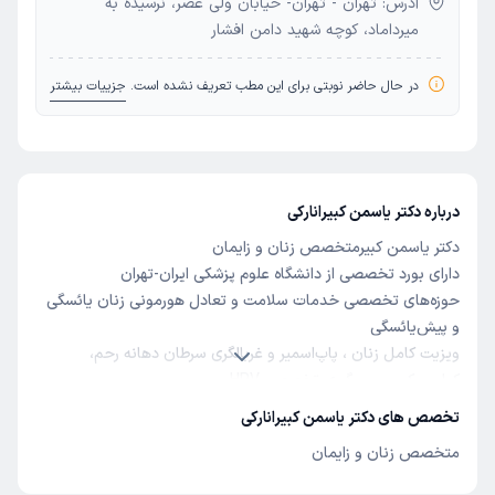
آدرس: تهران - تهران- خیابان ولی عصر، نرسیده به
میرداماد، کوچه شهید دامن افشار
در حال حاضر نوبتی برای این مطب تعریف نشده است.
جزییات بیشتر
درباره دکتر یاسمن کبیرانارکی
دکتر یاسمن کبیرمتخصص زنان و زایمان
دارای بورد تخصصی از دانشگاه علوم پزشکی ایران-تهران
حوزه‌های تخصصی خدمات سلامت و تعادل هورمونی زنان یائسگی
و پیش‌یائسگی
ویزیت کامل زنان ، پاپ‌اسمیر و غربالگری سرطان دهانه رحم،
کولپوسکوپی و پیگیری تخصصی HPV
زیبایی و جوانسازی ژنیتال ، لابیاپلاستی ، تزریق ژل و فیلرهای
تخصص های دکتر یاسمن کبیرانارکی
تخصصی زنان ، لیفت و حجم دهی با نخ ، جراحی تنگی واژن،
متخصص زنان و زایمان
درمان‌های غیرجراحی و ترمیمی ، لیزرهای پیشرفته ژنیتال ، روش‌های
بازسازی بافت