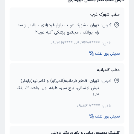
آدرس مطب دکتر یاسمن کبیرانارکی
مطب شهرک غرب
آدرس:
تهران ، شهرک غرب ، بلوار فرحزادی ، بالاتر از سه
راه ایوانک ، مجتمع پزشکی آتیه غرب2
تلفن:
0904359****
،
0903161****
نمایش روی نقشه
مطب کامرانیه
آدرس:
تهران، قاطع فرمانیه(اندرزگو) و کامرانیه(بازدار)،
نبش لواسانی، برج سرو، طبقه اول، واحد 3، زنگ
103
تلفن:
0905617****
نمایش روی نقشه
کلینیک پوست زیبایی و لاغری دکتر دولتی