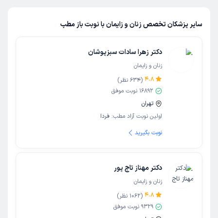
مشاوره‌های اختصاصی و فردمحور
پیج اینستاگرم‏dr.yasamankabir‏
سایر پزشکان تخصص زنان و زایمان با نوبت باز مطب
دکتر زهرا سادات سبزپوشان
زنان و زایمان
4.8
(
634
نظر)
16892
نوبت موفق
تهران
اولین نوبت آزاد مطب:
فردا
نوبت بگیرید
دکتر مهناز تاج پور
زنان و زایمان
4.8
(
1062
نظر)
9329
نوبت موفق