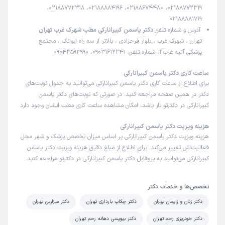
بسیار دکتر خوب وخوش برخوردی بودن محیط مطب هم خیلی
02188772319، 02188674480، 02188884196، 02188772318،
02188881719
خوب بود ولی منشی نامناسب
آدرس و شماره تلفن
دکتر یاسمن کبیرانارکی مطب شهرک غرب تهران
تهران ، شهرک غرب ، بلوار فرحزادی ، بالاتر از سه راه ایوانک ، مجتمع
پزشکی آتیه غرب2، شماره تلفن: 09031612241، 09043593990
کاربر دکترتو
نوبت مطب از دکترتو
)
1404/09/24
(
ساعت کاری دکتر یاسمن کبیرانارکی
این پزشک را پیشنهاد میکنم
برای اطلاع از ساعت کاری دکتر یاسمن کبیرانارکی می‌توانید به جدول نوبت‌های
دکتر در همین صفحه مراجعه کنید. در صورتی که نوبت‌های دکتر یاسمن
زمان انتظار:
بیش از 90 دقیقه
کبیرانارکی در دکترتو باز باشد، امکان مشاهده ساعت کاری مطب ایشان وجود دارد.
دکتر عالی. سیستم نوبت دهی و منشی نامناسب
هزینه ویزیت دکتر یاسمن کبیرانارکی
هزینه ویزیت دکتر یاسمن کبیرانارکی بر اساس میزان تخصص پزشک و شهر محل
فعالیت‌اش تغییر می‌کند. برای اطلاع از مبلغ دقیق هزینه ویزیت دکتر یاسمن
مژگان
نوبت مطب از دکترتو
کبیرانارکی می‌توانید به پروفایل دکتر یاسمن کبیرانارکی در دکترتو مراجعه کنید.
)
1404/09/09
(
این پزشک را پیشنهاد میکنم
تخصص‌ها و خدمات دکتر
زمان انتظار:
15-45 دقیقه
دکتر زنان و زایمان تهران
دکتر چکاپ بارداری تهران
دکتر سزارین تهران
Good
دکتر خونریزی رحم تهران
دکتر بیوپسی دهانه رحم تهران