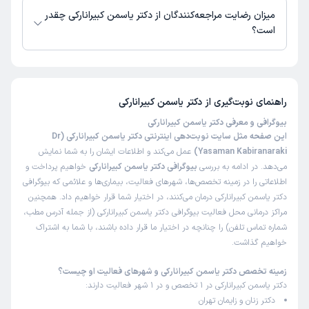
میزان رضایت مراجعه‌کنندگان از دکتر یاسمن کبیرانارکی چقدر
علت مراجعه:
مدیریت دوران یائسگی و مشکلات هورمونی
است؟
تا کنون 35 نفر به دکتر یاسمن کبیرانارکی رای داده‌اند. میانگین امتیازی دکتر
کاربر دکترتو
نوبت مطب از دکترتو
یاسمن کبیرانارکی 5 از 5 است.
)
1404/10/20
(
راهنمای نوبت‌گیری از
دکتر یاسمن کبیرانارکی
این پزشک را پیشنهاد میکنم
زمان انتظار:
0-15 دقیقه
بیوگرافی و معرفی دکتر یاسمن کبیرانارکی
این صفحه مثل سایت نوبت‌دهی اینترنتی دکتر یاسمن کبیرانارکی (Dr
فعلا نظر خاصی ندارم
Yasaman Kabiranaraki)
عمل می‌کند و اطلاعات ایشان را به شما نمایش
می‌دهد. در ادامه به بررسی
بیوگرافی دکتر یاسمن کبیرانارکی
خواهیم پرداخت و
علت مراجعه:
مدیریت دوران یائسگی و مشکلات هورمونی
اطلاعاتی را در زمینه تخصص‌ها، شهرهای فعالیت، بیماری‌ها و علائمی که بیوگرافی
دکتر یاسمن کبیرانارکی درمان می‌کنند، در اختیار شما قرار خواهیم داد. همچنین
مراکز درمانی محل فعالیت بیوگرافی دکتر یاسمن کبیرانارکی (از جمله آدرس مطب،
کاربر دکترتو
نوبت مطب از دکترتو
شماره تماس تلفن) را چنانچه در اختیار ما قرار داده باشند، با شما به اشتراک
)
1404/10/17
(
خواهیم گذاشت.
این پزشک را پیشنهاد میکنم
زمان انتظار:
0-15 دقیقه
زمینه تخصص دکتر یاسمن کبیرانارکی و شهرهای فعالیت او چیست؟
دکتر یاسمن کبیرانارکی در 1 تخصص و در 1 شهر فعالیت دارند:
خانم دکتر بسیاربااحترام رفتارکردند. توضیحات کامل و جامع
دکتر زنان و زایمان تهران