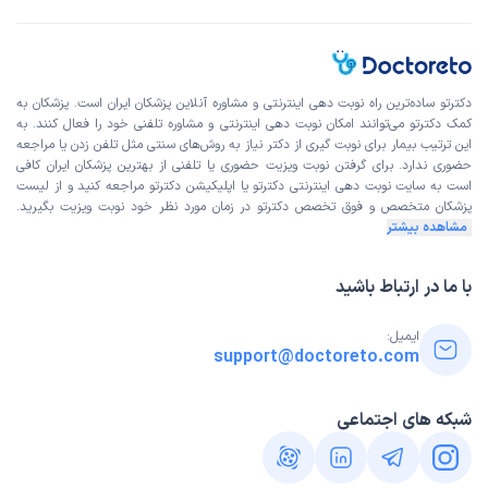
علت مراجعه:
مدیریت دوران یائسگی و مشکلات هورمونی
پریسا
نوبت مطب از دکترتو
دکترتو ساده‌ترین راه نوبت‌ دهی اینترنتی و مشاوره آنلاین پزشکان ایران است. پزشکان به
)
1404/07/23
(
کمک دکترتو می‌توانند امکان نوبت دهی اینترنتی و مشاوره تلفنی خود را فعال کنند. به
این ترتیب بیمار برای نوبت گیری از دکتر نیاز به روش‌های سنتی مثل تلفن زدن یا مراجعه
این پزشک را پیشنهاد میکنم
حضوری ندارد. برای گرفتن نوبت ویزیت حضوری یا تلفنی از بهترین پزشکان ایران کافی
زمان انتظار:
0-15 دقیقه
است به
سایت نوبت دهی اینترنتی
دکترتو یا اپلیکیشن دکترتو مراجعه کنید و از
لیست
پزشکان متخصص و فوق تخصص
دکترتو در زمان مورد نظر خود نوبت ویزیت بگیرید.
دکتر برای مراقب در دوران پیشا یائسگی و یایسگی عالی هستند.
مشاهده بیشتر
من دچار خونریزی شدید هستم و با کمک ایشون در دوران مداوا
هستم. بسیار راضی هستم.
با ما در ارتباط باشید
علت مراجعه:
مدیریت دوران یائسگی و مشکلات هورمونی
ایمیل:
support@doctoreto.com
کاربر دکترتو
نوبت مطب از دکترتو
)
1404/07/07
(
شبکه های اجتماعی
این پزشک را پیشنهاد میکنم
زمان انتظار:
0-15 دقیقه