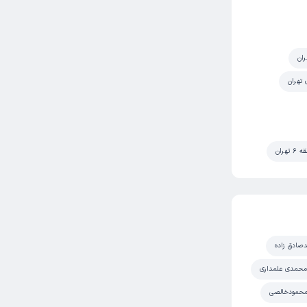
ران
 تهران
هران
صادق زاده
 محمدی علمداری
 محمودخالصی