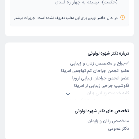
(حکمت)- نرسیده به چهار راه اسدی
در حال حاضر نوبتی برای این مطب تعریف نشده است.
جزییات بیشتر
درباره دکتر شهره لولوئی
✅جراح و متخصص زنان و زیبایی
عضو انجمن جراحان کم تهاجمی امریکا
عضو انجمن جراحان زیبایی اروپا
فلوشیپ جراحی زیبایی از امریکا
کلیه خدمات زیبایی زنان
دارای بورد تخصص از دانشگاه تهران
❎خدمات درمانی:
تخصص های دکتر شهره لولوئی
درمان کاهش میل جنسی و اختلالات ارگاسم
متخصص زنان و زایمان
درمان بی اختیاری ادرار با لیزر
دکتر عمومی
تزریق جی پوینتGspot
و o shot