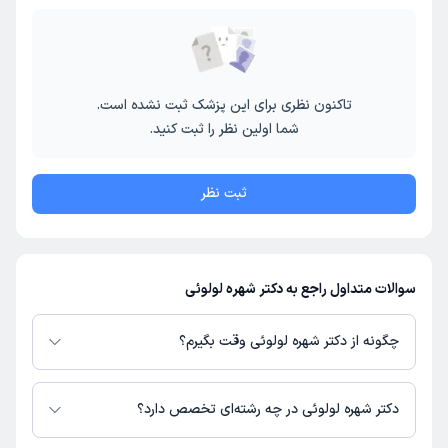
عمل تنگ کردن واژن (واژینوپلاستی)
لابیاپلاستی و عمل زیبایی واژن
سفید کردن واژن
تزریق چربی واژن
جوانسازی واژن
تزریق ژل بیکینی
پلاسما تراپی
تاکنون نظری برای این پزشک ثبت نشده است.
شما اولین نظر را ثبت کنید.
ثبت نظر
سوالات متداول راجع به دکتر شهره لولوئی
چگونه از دکتر شهره لولوئی وقت بگیرم؟
در صورتی که
دکتر شهره لولوئی
دارای پروفایل فعال و نوبت‌دهی باز در پلتفرم
دکترتو باشند، می‌توانید از طریق این پلتفرم برای دریافت نوبت اقدام کنید. در
دکتر شهره لولوئی در چه رشته‌ای تخصص دارد؟
صورت فعال بودن پروفایل پزشک در دکترتو، امکان مشاهده نوبت‌های آزاد، آدرس
مطب، شماره تماس، برنامه حضور در مطب، تصاویر پزشک، ساعات کاری و سایر