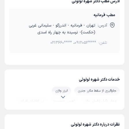
آدرس مطب دکتر شهره لولوئی
مطب فرمانیه
آدرس:
تهران - فرمانیه - اندرزگو - سلیمانی غربی
(حکمت)- نرسیده به چهار راه اسدی
تلفن:
0912052****
،
0213660****
خدمات دکتر شهره لولوئی
جلوگیری از سقط مکرر جنین
لیزر واژن
درمان زگیل تناسلی زنان
تعیین جنسیت
بی اختیاری ادراری
درمان اختلال عملکرد جنسی
زگیل تناسلی HPV اچ پی وی
واژینیسموس
عفونت واژن
جراحی زنان
نظرات درباره دکتر شهره لولوئی