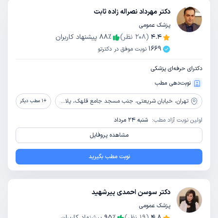
دکتر مهرداد نصراله زاده ثابت
پزشک عمومی
4.4
(
208
نظر)
٪
88
پیشنهاد کاربران
1669
نوبت موفق در دکترتو
دکترای حرفه‌ای پزشکی
نوبت‌دهی مطب
تهران،
خیابان شریعتی، جنب مسجد جامع قلهک، پلاک 1564، ساختمان فرهنگ، طبقه 7، واحد 19
+
1
مطب دیگر
اولین نوبت آزاد مطب:
شنبه 24 مرداد
مشاهده پروفایل
نوبت مطب بگیرید
دکتر سوسن احمدی پیرشهید
پزشک عمومی
4.8
(
19
نظر)
٪
95
پیشنهاد کاربران