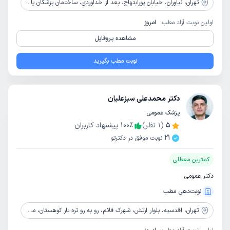
تهران،
نیاوران، خیابان پورابتهاج، بعد از خداوردی، ساختمان پزشکان یاس، طبقه 5، واحد 504
اولین نوبت آزاد مطب:
امروز
مشاهده پروفایل
نوبت مطب بگیرید
دکتر محمدعلی سبزعلیان
پزشک عمومی
5
(
1
نظر)
٪
100
پیشنهاد کاربران
21
نوبت موفق در دکترتو
کمترین معطلی
دکتر عمومی
نوبت‌دهی مطب
تهران،
اقدسیه، بلوار ارتش، شهرک قائم، رو به رو تره بار کوهستان، مجتمع الزهرا، طبقه 2