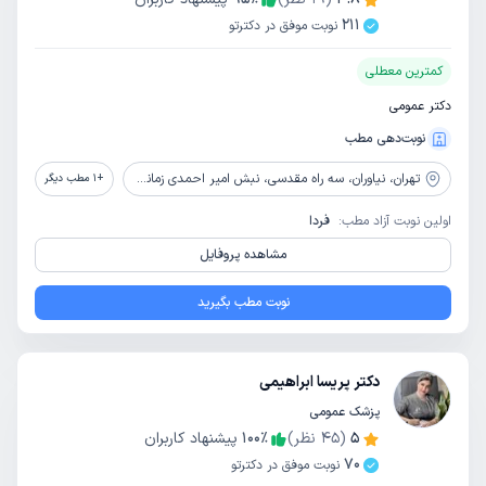
211
نوبت موفق در دکترتو
کمترین معطلی
دکتر عمومی
نوبت‌دهی مطب
تهران،
نیاوران، سه راه مقدسی، نبش امیر احمدی زمانی، پلاک 2، زنگ 102، طبقه 1
+
1
مطب دیگر
اولین نوبت آزاد مطب:
فردا
مشاهده پروفایل
نوبت مطب بگیرید
دکتر پریسا ابراهیمی
پزشک عمومی
5
(
45
نظر)
٪
100
پیشنهاد کاربران
70
نوبت موفق در دکترتو