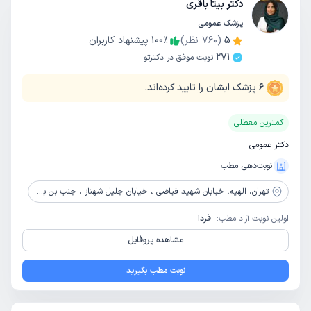
دکتر بیتا باقری
پزشک عمومی
5
(
760
نظر)
٪
100
پیشنهاد کاربران
271
نوبت موفق در دکترتو
6
پزشک ایشان را تایید کرده‌اند.
کمترین معطلی
دکتر عمومی
نوبت‌دهی مطب
تهران،
الهیه، خیابان شهید فیاضی ، خیابان جلیل شهناز ، جنب بن بست یکم ، پلاک 91 ، واحد 17
اولین نوبت آزاد مطب:
فردا
مشاهده پروفایل
نوبت مطب بگیرید