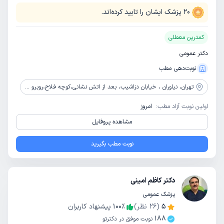
20
پزشک ایشان را تایید کرده‌اند.
کمترین معطلی
دکتر عمومی
نوبت‌دهی مطب
تهران،
نیاوران ، خیابان دزاشیب، بعد از اتش نشانی،کوچه فلاح،روبرو ابمیوه امید ،پلاک 41 طبقه اول
اولین نوبت آزاد مطب:
امروز
مشاهده پروفایل
نوبت مطب بگیرید
دکتر کاظم امینی
پزشک عمومی
5
(
26
نظر)
٪
100
پیشنهاد کاربران
188
نوبت موفق در دکترتو