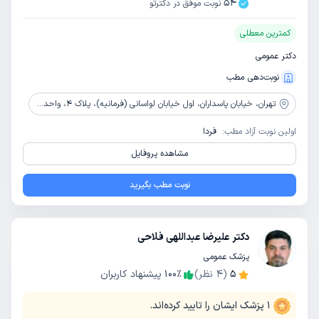
54
نوبت موفق در دکترتو
کمترین معطلی
دکتر عمومی
نوبت‌دهی مطب
تهران،
خیابان پاسداران، اول خیابان لواسانی (فرمانیه)، پلاک 4، واحد 1، طبقه همکف
اولین نوبت آزاد مطب:
فردا
مشاهده پروفایل
نوبت مطب بگیرید
دکتر علیرضا عبداللهی فلاحی
پزشک عمومی
5
(
4
نظر)
٪
100
پیشنهاد کاربران
1
پزشک ایشان را تایید کرده‌اند.