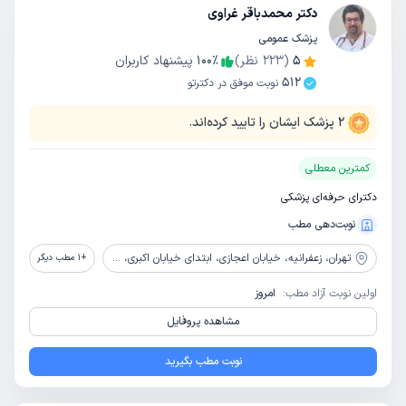
دکتر محمدباقر غراوی
پزشک عمومی
5
(
223
نظر)
٪
100
پیشنهاد کاربران
512
نوبت موفق در دکترتو
2
پزشک ایشان را تایید کرده‌اند.
کمترین معطلی
دکترای حرفه‌ای پزشکی
نوبت‌دهی مطب
تهران،
زعفرانیه، خیابان اعجازی، ابتدای خیابان اکبری، پلاک 65، واحد 4
+
1
مطب دیگر
اولین نوبت آزاد مطب:
امروز
مشاهده پروفایل
نوبت مطب بگیرید