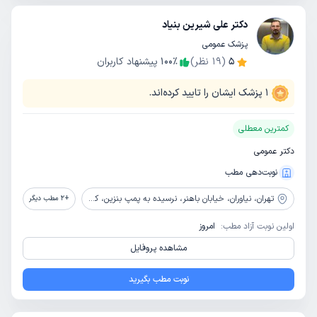
دکتر علی شیرین بنیاد
پزشک عمومی
5
(
19
نظر)
٪
100
پیشنهاد کاربران
1
پزشک ایشان را تایید کرده‌اند.
کمترین معطلی
دکتر عمومی
نوبت‌دهی مطب
تهران،
نیاوران، خیابان باهنر، نرسیده به پمپ بنزین، کوچه رفیعی ، پلاک 1 (طبقه فوقانی داروخانه شبانه روزی دکتر طهماسیان)
+
2
مطب دیگر
اولین نوبت آزاد مطب:
امروز
مشاهده پروفایل
نوبت مطب بگیرید