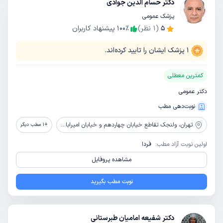
دکتر حسام الدین جوادی
پزشک عمومی
5
(
1
نظر)
٪
100
پیشنهاد کاربران
1
پزشک ایشان را تایید کرده‌اند.
کمترین معطلی
دکتر عمومی
نوبت‌دهی مطب
تهران،
ولنجک تقاطع خیابان چهاردهم و خیابان امیرابادی جنب هایپرمارکت یاس ساختمان مهرداد پلاک 13طبقه اول واحد دوم
+
1
مطب دیگر
اولین نوبت آزاد مطب:
فردا
مشاهده پروفایل
نوبت مطب بگیرید
دکتر شفیعه امامیان طبرستانی