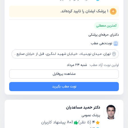
1
پزشک ایشان را تایید کرده‌اند.
کمترین معطلی
دکترای حرفه‌ای پزشکی
نوبت‌دهی مطب
تهران،
مـیـدان نوبـنـیــاد، خیــابـان شهـیـد لـنـگــری، قبل از خیابان صنایع، نـبـش کـوچـه لـک پـور، ساختمان آوا بهتا، پلاک2، طبقه اول
اولین نوبت آزاد مطب:
شنبه 24 مرداد
مشاهده پروفایل
نوبت مطب بگیرید
دکتر حمید مساعدیان
پزشک عمومی
4
(
5
نظر)
٪
80
پیشنهاد کاربران