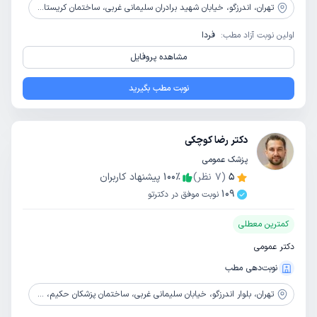
تهران،
اندرزگو، خیابان شهید برادران سلیمانی غربی، ساختمان کریستال، پلاک 102، طبقه 2، واحد 12
اولین نوبت آزاد مطب:
فردا
مشاهده پروفایل
نوبت مطب بگیرید
دکتر رضا کوچکی
پزشک عمومی
5
(
7
نظر)
٪
100
پیشنهاد کاربران
109
نوبت موفق در دکترتو
کمترین معطلی
دکتر عمومی
نوبت‌دهی مطب
تهران،
بلوار اندرزگو، خیابان سلیمانی غربی، ساختمان پزشکان حکیم، طبقه پنجم، واحد30