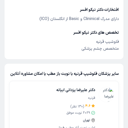
افتخارات دکتر نیکو افسر
دارای مدرک Clininical و Basic از انگلستان (ICO)
تخصص های دکتر نیکو افسر
فلوشیپ قرنیه
متخصص چشم پزشکی
سایر پزشکان فلوشیپ قرنیه با نوبت باز مطب یا امکان مشاوره آنلاین
دکتر علیرضا یزدانی ابیانه
قرنیه
4.6
(
130
نظر)
2029
نوبت موفق
تهران
اولین نوبت آزاد مطب:
فردا