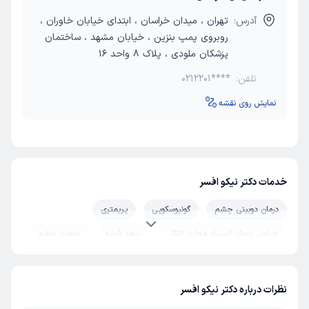
آدرس:
تهران ، میدان خراسان ، ابتدای خیابان خاوران ،
روبروی پمپ بنزین ، خیابان مشهد ، ساختمان
پزشکان ملودی ، پلاک ۸ واحد ۱۶
تلفن:
0212201****
نمایش روی نقشه
خدمات دکتر نیکو افسر
درمان دوبینی چشم
گونیوسکوپی
پریمتری
جراحی درمان انسداد مجاری اشکی
پیوند قرنیه
عفونت چشم
عمل آب مروارید (کاتاراکت)
انحراف چشم بزرگسالان
پاکیمتری
تنبلی چشم کودکان و بزرگسالان
لنز طبی
نظرات درباره دکتر نیکو افسر
کراتیت (التهاب قرنیه)
فشار چشم
عمل لیزیک چشم