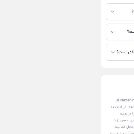
 در دسترس نیست.
؟
حسن نژاد در دسترس
ست؟
چقدر است؟
ن صفحه مثل سایت نوبت‌دهی اینترنتی دکتر نازنین حسن نژاد (Dr Nazanin
د. در ادامه به
 در زمینه
نین حسن نژاد
ی محل فعالیت
ن) را چنانچه در