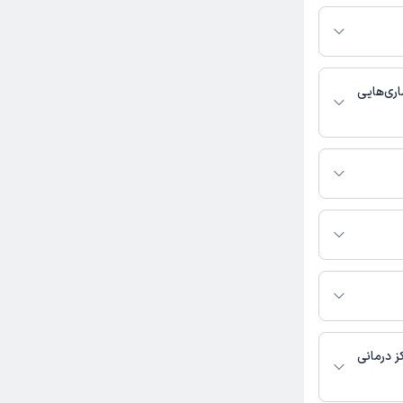
 در پلتفرم دکترتو
ر صورت فعال بودن
ماره تماس، برنامه
خدمات پزشکی و
ری‌هایی
ان و زایمان,
تماس بگیرید.
 نازنین حسن نژاد به
ز درمانی