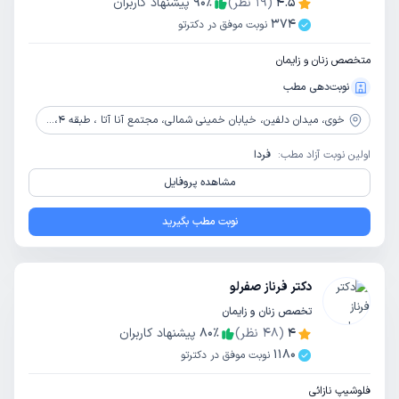
4.5
(
19
نظر)
٪
90
پیشنهاد کاربران
374
نوبت موفق در دکترتو
متخصص زنان و زایمان
نوبت‌دهی مطب
خوی،
میدان دلفین، خیابان خمینی شمالی، مجتمع آنا آتا ، طبقه 4، واحد 412
اولین نوبت آزاد مطب:
فردا
مشاهده پروفایل
نوبت مطب بگیرید
دکتر فرناز صفرلو
تخصص زنان و زایمان
4
(
48
نظر)
٪
80
پیشنهاد کاربران
1180
نوبت موفق در دکترتو
فلوشیپ نازائی