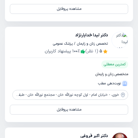
مشاهده پروفایل
دکتر لیدا خدایارنژاد
تخصص زنان و زایمان / پزشک عمومی
5
(
1
نظر)
٪
100
پیشنهاد کاربران
کمترین معطلی
متخصص زنان و زایمان
نوبت‌دهی مطب
خوی،
- خیابان امام - اول کوچه نورالله خان - مجتمع نورالله خان - طبقه 2 - واحد 3
مشاهده پروفایل
دکتر اکبر فروغی