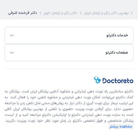
عدم رضایت
علت مراجعه:
درمان اختلالات قاعدگی (مانند خونریزی‌های غیرطبیعی)
ی
بهترین دکتر زنان و زایمان ایران
دکتر زنان و زایمان خوی
دکتر فرخنده اشرفی
طیبه
نوبت مطب از دکترتو
خدمات دکترتو
)
1405/02/15
(
این پزشک را پیشنهاد میکنم
صفحات دکترتو
زمان انتظار:
بیش از 90 دقیقه
خانم دکتر عالی بودن
علت مراجعه:
مراقبت‌های بارداری و زایمان طبیعی یا سزارین
دکترتو ساده‌ترین راه نوبت‌ دهی اینترنتی و مشاوره آنلاین پزشکان ایران است. پزشکان به
مهشید
کاربر آزاد
کمک دکترتو می‌توانند امکان نوبت دهی اینترنتی و مشاوره تلفنی خود را فعال کنند. به
)
1405/02/09
(
این ترتیب بیمار برای نوبت گیری از دکتر نیاز به روش‌های سنتی مثل تلفن زدن یا مراجعه
حضوری ندارد. برای گرفتن نوبت ویزیت حضوری یا تلفنی از بهترین پزشکان ایران کافی
این پزشک را پیشنهاد میکنم
است به
سایت نوبت دهی اینترنتی
دکترتو یا اپلیکیشن دکترتو مراجعه کنید و از
لیست
پزشکان متخصص و فوق تخصص
دکترتو در زمان مورد نظر خود نوبت ویزیت بگیرید.
زمان انتظار:
15-45 دقیقه
مشاهده بیشتر
خانم دکتر بسیار مهربون صبور و کاربلد هستن خیلی راضیم هم از