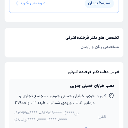
200,000 تومان
مشاوره متنی بگیرید
تخصص های دکتر فرخنده اشرفی
متخصص زنان و زایمان
آدرس مطب دکتر فرخنده اشرفی
مطب خیابان خمینی جنوبی
آدرس:
خوی، خیابان خمینی جنوبی ، مجتمع تجاری و
درمانی آناتا ، ورودی شمالی ، طبقه 3 ، واحد309
(س****
،
0914519****
،
0933695****
تلفن:
****
،
****
،
****
،
پاسخگو****
،