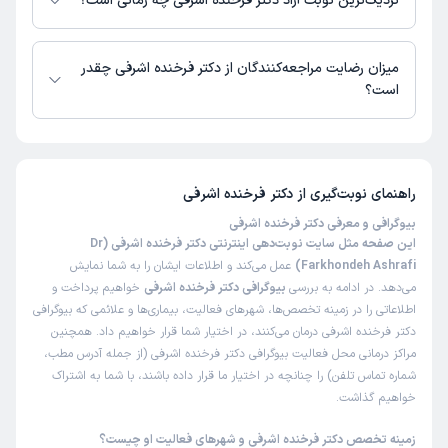
نزدیک‌ترین نوبت آزاد دکتر فرخنده اشرفی چه زمانی است؟
زهرا
دکتر فرخنده اشرفی از روز یکشنبه 18 مرداد 1405 بیمار جدید می‌پذیرند.
نوبت مطب از دکترتو
)
1405/04/01
(
میزان رضایت مراجعه‌کنندگان از دکتر فرخنده اشرفی چقدر
است؟
این پزشک را پیشنهاد میکنم
زمان انتظار:
15-45 دقیقه
تا کنون 180 نفر به دکتر فرخنده اشرفی رای داده‌اند. میانگین امتیازی دکتر
فرخنده اشرفی 5 از 5 است.
همه چی عالی
راهنمای نوبت‌گیری از
دکتر فرخنده اشرفی
علت مراجعه:
درمان اندومتریوز و کیست‌های تخمدان
بیوگرافی و معرفی دکتر فرخنده اشرفی
این صفحه مثل سایت نوبت‌دهی اینترنتی دکتر فرخنده اشرفی (Dr
کاربر دکترتو
نوبت مطب از دکترتو
Farkhondeh Ashrafi)
عمل می‌کند و اطلاعات ایشان را به شما نمایش
)
1405/04/01
(
می‌دهد. در ادامه به بررسی
بیوگرافی دکتر فرخنده اشرفی
خواهیم پرداخت و
اطلاعاتی را در زمینه تخصص‌ها، شهرهای فعالیت، بیماری‌ها و علائمی که بیوگرافی
این پزشک را پیشنهاد میکنم
دکتر فرخنده اشرفی درمان می‌کنند، در اختیار شما قرار خواهیم داد. همچنین
زمان انتظار:
45-90 دقیقه
مراکز درمانی محل فعالیت بیوگرافی دکتر فرخنده اشرفی (از جمله آدرس مطب،
خوب بود
شماره تماس تلفن) را چنانچه در اختیار ما قرار داده باشند، با شما به اشتراک
خواهیم گذاشت.
علت مراجعه:
درمان عفونت‌های دستگاه تناسلی زنان
زمینه تخصص دکتر فرخنده اشرفی و شهرهای فعالیت او چیست؟