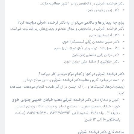
دکتر فرخنده اشرفی در 1 تخصص و در 1 شهر فعالیت دارند:
مشاوره متنی از دکترتو
کاربر دکترتو
دکتر زنان و زایمان خوی
)
1405/03/20
(
برای چه بیماری‌ها و علائمی می‌توان به دکتر فرخنده اشرفی مراجعه کرد؟
این پزشک را پیشنهاد نمیکنم
دکتر فرخنده اشرفی در تشخیص و درمان علائم و بیماری‌های زیر فعالیت می‌کنند:
عدم رضایت
دکتر آندومتریوز خوی
دکتر تنبلی تخمدان (پلی کیستیک) خوی
دکتر عمل تنگ کردن واژن (واژینوپلاستی) خوی
دکتر درمان زگیل تناسلی زنان خوی
کاربر دکترتو
نوبت مطب از دکترتو
دکتر جلوگیری از سقط مکرر جنین خوی
)
1405/03/04
(
این پزشک را پیشنهاد نمیکنم
دکتر فرخنده اشرفی در کجا و کدام مرکز درمانی کار می‌کند؟
در ادامه می‌توانید
آدرس مطب دکتر فرخنده اشرفی
و سایر مراکز درمانی
زمان انتظار:
بیش از 90 دقیقه
(بیمارستان‌ها، کلینیک‌ها و …) که ایشان در آن کار طبابت انجام می‌دهند، مشاهده
مدت زمانی خیلی خیلی زیادی منتظر ماندم و‌کلافه شدم دکتر
کنید:
هیچ توضیحی نداد و منشی اعصاب نداش
آدرس و شماره تلفن
دکتر فرخنده اشرفی مطب خیابان خمینی جنوبی خوی
خوی، خیابان خمینی جنوبی ، مجتمع تجاری و درمانی آناتا ، ورودی شمالی
علت مراجعه:
درمان نازایی و ارزیابی علت آن
، طبقه 3 ، واحد309، شماره تلفن: 09336957993 ، 09145190594 (ساعات
پاسخگویی10 الی 12 صبح)
کاربر دکترتو
نوبت مطب از دکترتو
ساعت کاری دکتر فرخنده اشرفی
)
1405/02/29
(