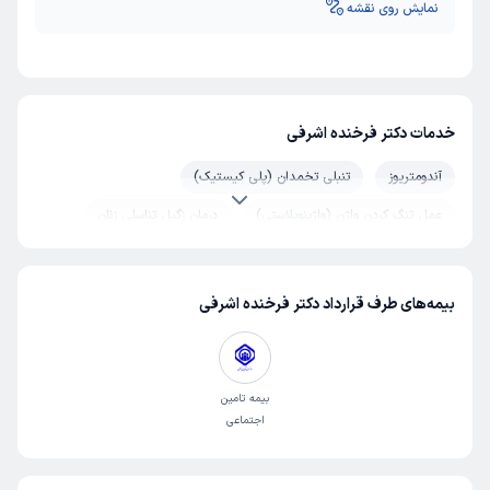
نمایش روی نقشه
خدمات دکتر فرخنده اشرفی
آندومتریوز
تنبلی تخمدان (پلی کیستیک)
عمل تنگ کردن واژن (واژینوپلاستی)
درمان زگیل تناسلی زنان
لیزر واژن
جلوگیری از سقط مکرر جنین
سزارین
خونریزی رحم
سرطان رحم
لابیاپلاستی و عمل زیبایی واژن
بیمه‌های طرف قرارداد دکتر فرخنده اشرفی
افتادگی رحم
چکاپ بارداری
هیسترکتومی (عمل برداشتن رحم)
بیوپسی دهانه رحم
بیمه تامین
جراحی لاپاراسکوپی
جراحی میوم
عفونت واژن
اجتماعی
زایمان بدون درد
هیستروسکوپی
آی یو آی (IUI)
قرار دادن آی یو دی (IUD)
D&C (اتساع و کورتاژ)