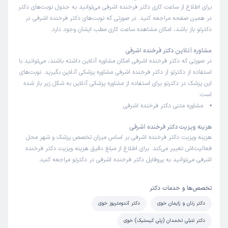
برای اطلاع از ساعت کاری دکتر فرخنده اشرفی می‌توانید به جدول نوبت‌های دکتر
این پزشک را پیشنهاد میکنم
در همین صفحه مراجعه کنید. در صورتی که نوبت‌های دکتر فرخنده اشرفی در
دکترتو باز باشد، امکان مشاهده ساعت کاری مطب ایشان وجود دارد.
زمان انتظار:
بیش از 90 دقیقه
دکتر فوق العاده ای هستن خوش اخلاق و خوش برخورد هستن
مشاوره آنلاین دکتر فرخنده اشرفی
در صورتی که دکتر فرخنده اشرفی امکان مشاوره آنلاین داشته باشند، می‌توانید با
ولی کاش برای حریم شخصی بیمار احترام قائل بشن 5و6 تا
استفاده از دکترتو از دکتر فرخنده اشرفی مشاوره پزشکی آنلاین بگیرید. نوبت‌های
بیمار تو یه اتاق آدم نمیتونه راحت حرفش رو بزنه،***
این پزشک در دکترتو برای استفاده از مشاوره پزشکی آنلاین به شکل زیر باز شده
است:
مشاوره متنی دکتر فرخنده اشرفی
کاربر دکترتو
نوبت مطب از دکترتو
)
1405/02/29
(
هزینه ویزیت دکتر فرخنده اشرفی
هزینه ویزیت دکتر فرخنده اشرفی بر اساس میزان تخصص پزشک و شهر محل
این پزشک را پیشنهاد میکنم
فعالیت‌اش تغییر می‌کند. برای اطلاع از مبلغ دقیق هزینه ویزیت دکتر فرخنده
زمان انتظار:
بیش از 90 دقیقه
اشرفی می‌توانید به پروفایل دکتر فرخنده اشرفی در دکترتو مراجعه کنید.
منشی بسیار منظم وبا اخلاق بود محیط مطب ساکت بود که اینم
به نظارت خوب منشی برمیگرده واینکه هشت ساله مریض خانم
تخصص‌ها و خدمات دکتر
دکتر هستم خانم دکتر عمل کرده سزارین دختر هفت ساله دارم
دکتر زنان و زایمان خوی
دکتر آندومتریوز خوی
خانم دکتر اشرفی خیلی ماهرواستادواقعا تو سطح استان میتونم
بگم بی نظیرن نه اینکه فقط تو خوی.خداوند بر توفیقاتشان
دکتر تنبلی تخمدان (پلی کیستیک) خوی