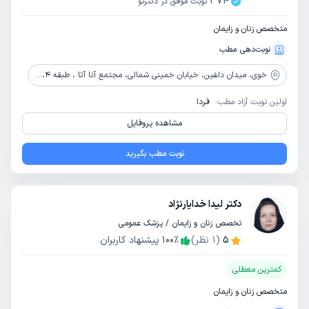
374
نوبت موفق در دکترتو
متخصص زنان و زایمان
نوبت‌دهی مطب
خوی،
میدان دلفین، خیابان خمینی شمالی، مجتمع آنا آتا ، طبقه 4، واحد 412
اولین نوبت آزاد مطب:
فردا
مشاهده پروفایل
نوبت مطب بگیرید
دکتر لیدا خدایارنژاد
تخصص زنان و زایمان / پزشک عمومی
5
(
1
نظر)
٪
100
پیشنهاد کاربران
کمترین معطلی
متخصص زنان و زایمان