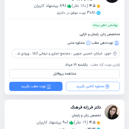
4.5
(
180
نظر)
٪
89
پیشنهاد کاربران
3081
نوبت موفق در دکترتو
پوشش دهی بیمه
متخصص زنان، زایمان و نازایی
نوبت‌دهی مطب
مشاوره‌ متنی
خوی،
خیابان خمینی جنوبی ، مجتمع تجاری و درمانی آناتا ، ورودی شمالی ، طبقه 3 ، واحد309
اولین نوبت آزاد مطب:
یکشنبه 18 مرداد
مشاهده پروفایل
مشاوره آنلاین بگیرید
نوبت مطب بگیرید
دکتر فرزانه فرهنگ
تخصص زنان و زایمان
4.5
(
19
نظر)
٪
90
پیشنهاد کاربران