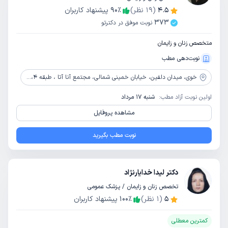
4.5
(
19
نظر)
٪
90
پیشنهاد کاربران
373
نوبت موفق در دکترتو
متخصص زنان و زایمان
نوبت‌دهی مطب
خوی،
میدان دلفین، خیابان خمینی شمالی، مجتمع آنا آتا ، طبقه 4، واحد 412
اولین نوبت آزاد مطب:
شنبه 17 مرداد
مشاهده پروفایل
نوبت مطب بگیرید
دکتر لیدا خدایارنژاد
تخصص زنان و زایمان / پزشک عمومی
5
(
1
نظر)
٪
100
پیشنهاد کاربران
کمترین معطلی