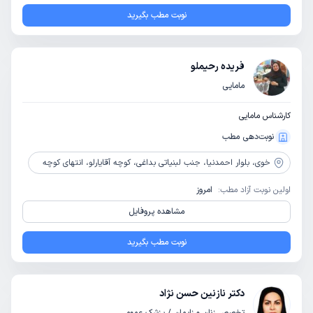
نوبت مطب بگیرید
فریده رحیملو
مامایی
کارشناس مامایی
نوبت‌دهی مطب
خوی،
بلوار احمدنیا، جنب لبنیاتی بداغی، کوچه آقایارلو، انتهای کوچه
اولین نوبت آزاد مطب:
امروز
مشاهده پروفایل
نوبت مطب بگیرید
دکتر نازنین حسن نژاد