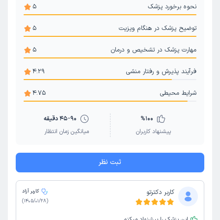
نحوه برخورد پزشک
5
توضیح پزشک در هنگام ویزیت
5
مهارت پزشک در تشخیص و درمان
5
فرآیند پذیرش و رفتار منشی
4.29
شرایط محیطی
4.75
100
%
45-90 دقیقه
پیشنهاد کاربران
میانگین زمان انتظار
ثبت نظر
کاربر دکترتو
کاربر آزاد
)
1405/01/28
(
این پزشک را پیشنهاد میکنم