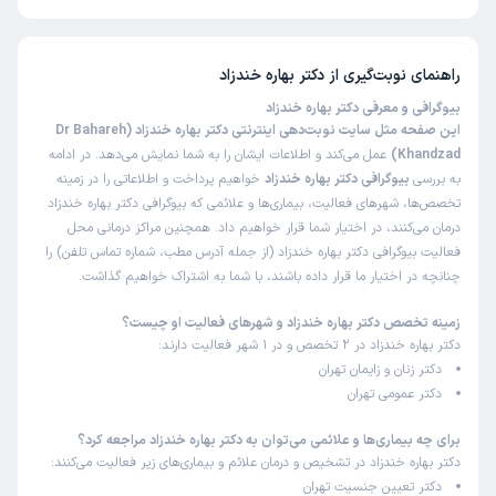
تا کنون 8 نفر به دکتر بهاره خندزاد رای داده‌اند. میانگین امتیازی دکتر بهاره
خندزاد 5 از 5 است.
عالی
راهنمای نوبت‌گیری از
دکتر بهاره خندزاد
علت مراجعه:
معاینه سلامت دوره‌ای
بیوگرافی و معرفی دکتر بهاره خندزاد
این صفحه مثل سایت نوبت‌دهی اینترنتی دکتر بهاره خندزاد (Dr Bahareh
کاربر دکترتو
کاربر آزاد
Khandzad)
عمل می‌کند و اطلاعات ایشان را به شما نمایش می‌دهد. در ادامه
)
1403/12/09
(
به بررسی
بیوگرافی دکتر بهاره خندزاد
خواهیم پرداخت و اطلاعاتی را در زمینه
تخصص‌ها، شهرهای فعالیت، بیماری‌ها و علائمی که بیوگرافی دکتر بهاره خندزاد
این پزشک را پیشنهاد میکنم
درمان می‌کنند، در اختیار شما قرار خواهیم داد. همچنین مراکز درمانی محل
زمان انتظار:
45-90 دقیقه
فعالیت بیوگرافی دکتر بهاره خندزاد (از جمله آدرس مطب، شماره تماس تلفن) را
حرف ندارم عالی
چنانچه در اختیار ما قرار داده باشند، با شما به اشتراک خواهیم گذاشت.
زمینه تخصص دکتر بهاره خندزاد و شهرهای فعالیت او چیست؟
دکتر بهاره خندزاد در 2 تخصص و در 1 شهر فعالیت دارند:
دکتر زنان و زایمان تهران
دکتر عمومی تهران
برای چه بیماری‌ها و علائمی می‌توان به دکتر بهاره خندزاد مراجعه کرد؟
دکتر بهاره خندزاد در تشخیص و درمان علائم و بیماری‌های زیر فعالیت می‌کنند:
دکتر تعیین جنسیت تهران