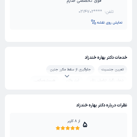
فوق تخصصی صارم
تلفن:
0214702****
نمایش روی نقشه
خدمات دکتر بهاره خندزاد
تعیین جنسیت
جلوگیری از سقط مکرر جنین
درمان زگیل تناسلی زنان
لیزر واژن
هیستروسکوپی
لاپاراسکوپی زنان
نازایی
ناباروری
زایمان
نظرات درباره دکتر بهاره خندزاد
از
8
کاربر
5