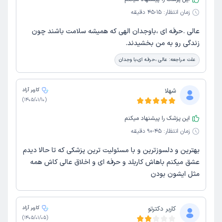
زمان انتظار:
15-45 دقیقه
عالی .حرفه ای ،باوجدان الهی که همیشه سلامت باشند چون
زندگی رو به من بخشیدند.
علت مراجعه:
عالی ،حرفه ای،با وجدان
شهلا
کاربر آزاد
)
1405/01/10
(
این پزشک را پیشنهاد میکنم
زمان انتظار:
45-90 دقیقه
بهترین و دلسوزترین و با مسئولیت ترین پزشکی که تا حالا دیدم
عشق میکنم باهاش کاربلد و حرفه ای و اخلاق عالی کاش همه
مثل ایشون بودن
کاربر دکترتو
کاربر آزاد
)
1405/01/05
(