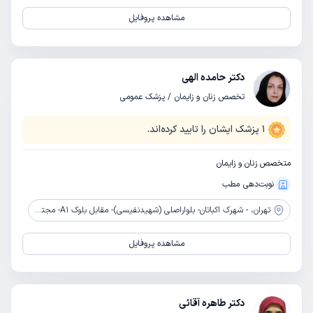
مشاهده پروفایل
دکتر حامده الهی
تخصص زنان و زایمان / پزشک عمومی
1
پزشک ایشان را تایید کرده‌اند.
متخصص زنان و زایمان
نوبت‌دهی مطب
تهران،
- شهرک اکباتان- بلواراصلی (شهیدنفیسی)- مقابل بلوک A1- مجتمع آرین- طبقه1 -واحد3
مشاهده پروفایل
دکتر طاهره آقائی