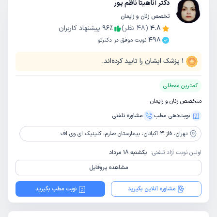
دکتر آناهیتا ناظم پور
تخصص زنان و زایمان
4.8
(
48
نظر)
٪
96
پیشنهاد کاربران
498
نوبت موفق در دکترتو
1
پزشک ایشان را تایید کرده‌اند.
کمترین معطلی
متخصص زنان و زایمان
نوبت‌دهی مطب
مشاوره‌ تلفنی
تهران،
فاز 3 اکباتان، بیمارستان صارم، کلینیک ای وی اف
اولین نوبت آزاد تلفنی:
یکشنبه 18 مرداد
مشاهده پروفایل
مشاوره آنلاین بگیرید
نوبت مطب بگیرید