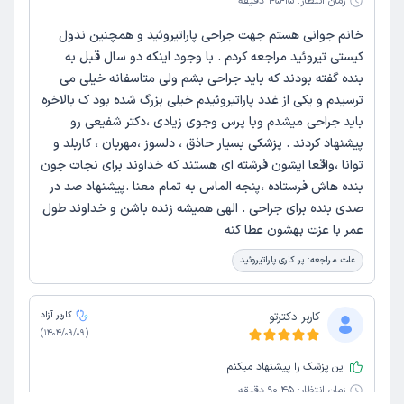
زمان انتظار:
15-45 دقیقه
سینوس لیفت
عمل بای پس معده
جراحی فتق هیاتال
خانم جوانی هستم جهت جراحی پاراتیروئید و همچنین ندول
جراحی پاراتیروئید
جراحی غده پاروتید
کیستی تیروئید مراجعه کردم . با وجود اینکه دو سال قبل به
بنده گفته بودند که باید جراحی بشم ولی متاسفانه خیلی می
ترسیدم و یکی از غدد پاراتیروئیدم خیلی بزرگ شده بود ک بالاخره
باید جراحی میشدم وبا پرس وجوی زیادی ،دکتر شفیعی رو
پیشنهاد کردند . پزشکی بسیار حاذق ، دلسوز ،مهربان ، کاربلد و
توانا ،واقعا ایشون فرشته ای هستند که خداوند برای نجات جون
بنده هاش فرستاده ،پنجه الماس به تمام معنا .پیشنهاد صد در
صدی بنده برای جراحی . الهی همیشه زنده باشن و خداوند طول
عمر با عزت بهشون عطا کنه
علت مراجعه:
پر کاری پاراتیروئید
کاربر دکترتو
کاربر آزاد
)
1404/09/09
(
این پزشک را پیشنهاد میکنم
زمان انتظار:
45-90 دقیقه