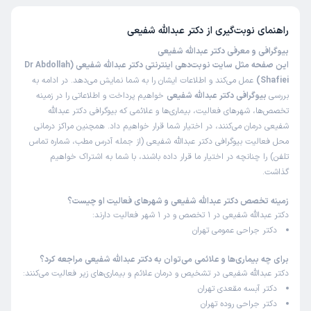
شفیعی 5 از 5 است.
)
1404/05/19
(
راهنمای نوبت‌گیری از
دکتر عبدالله شفیعی
این پزشک را پیشنهاد میکنم
زمان انتظار:
15-45 دقیقه
بیوگرافی و معرفی دکتر عبدالله شفیعی
این صفحه مثل سایت نوبت‌دهی اینترنتی دکتر عبدالله شفیعی (Dr Abdollah
عالی بود من اینقدر اضطراب داشتم که نمیدونستم چکار باید
Shafiei)
عمل می‌کند و اطلاعات ایشان را به شما نمایش می‌دهد. در ادامه به
بکنم واقعأ کلماتی که بتونم ایشون و تعریف کنم و پیدا نمیکنم
بررسی
بیوگرافی دکتر عبدالله شفیعی
خواهیم پرداخت و اطلاعاتی را در زمینه
فقط این پیام و خواستم بزازم برا اونایی که مضطرب هستن و نا
تخصص‌ها، شهرهای فعالیت، بیماری‌ها و علائمی که بیوگرافی دکتر عبدالله
امید از همه جا دکتر شفیع دستان خدا روی زمین. خدا عمر با
شفیعی درمان می‌کنند، در اختیار شما قرار خواهیم داد. همچنین مراکز درمانی
محل فعالیت بیوگرافی دکتر عبدالله شفیعی (از جمله آدرس مطب، شماره تماس
عزت به ایشان بدهد بزرگ مردی هستن با وجدان و دلسوز سه
تلفن) را چنانچه در اختیار ما قرار داده باشند، با شما به اشتراک خواهیم
ماهه پیش عمل کردم 24/2/1404 وایشون از روزی که عمل
گذاشت.
شدم گفتن که هر روز با من تماس بگیر و احوال خودت و به من
بگو که واقعأ کار هر کسی نیس ممنونم آقای دکتر 🙏🙏🙏🙏🙏
زمینه تخصص دکتر عبدالله شفیعی و شهرهای فعالیت او چیست؟
🙏🙏🙏🌹🌹🌹🧿سلامت و پایدار باشید 🙏🙏🙏🙏🌹🌹🌹
دکتر عبدالله شفیعی در 1 تخصص و در 1 شهر فعالیت دارند:
دکتر جراحی عمومی تهران
علت مراجعه:
جراحی تیروئید یا پاراتیروئید
برای چه بیماری‌ها و علائمی می‌توان به دکتر عبدالله شفیعی مراجعه کرد؟
دکتر عبدالله شفیعی در تشخیص و درمان علائم و بیماری‌های زیر فعالیت می‌کنند:
کاربر دکترتو
کاربر آزاد
دکتر آبسه مقعدی تهران
)
1403/10/15
(
دکتر جراحی روده تهران