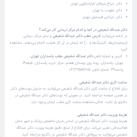
این پزشک را پیشنهاد میکنم
دکتر جراح سرطان لاپاراسکوپی تهران
زمان انتظار:
15-45 دقیقه
دکتر عفونت پا تهران
دکتر جراحی فیستول تهران
خواهرم سال ۹۸ جراحی تیروئید داشتن.به معنای واقعی کلمه
پنجه طلای جراحی تیروئید هستن.نه اثری از خط بخیه و نه
دکتر عبدالله شفیعی در کجا و کدام مرکز درمانی کار می‌کند؟
در ادامه می‌توانید
آدرس مطب دکتر عبدالله شفیعی
و سایر مراکز درمانی
تارهای صوتی از دست رفت .با خیال راحت عمل انجام شد.خدا
(بیمارستان‌ها، کلینیک‌ها و …) که ایشان در آن کار طبابت انجام می‌دهند، مشاهده
قوت بهشون بده و از این پزشک ها زیاد بشن.
کنید:
آدرس و شماره تلفن
دکتر عبدالله شفیعی مطب پاسداران تهران
تهران، پاسداران، روبه روی بوستان هفتم، مرکز خرید پاسداران، طبقه4،
بهاره
کاربر آزاد
واحد38، شماره تلفن: 02122559705
)
1403/06/08
(
این پزشک را پیشنهاد میکنم
ساعت کاری دکتر عبدالله شفیعی
برای اطلاع از ساعت کاری دکتر عبدالله شفیعی می‌توانید به جدول نوبت‌های دکتر
زمان انتظار:
0-15 دقیقه
در همین صفحه مراجعه کنید. در صورتی که نوبت‌های دکتر عبدالله شفیعی در
عمل تیروئید داشتم که برام انجام دادن و ازشون خیلی ممنون
دکترتو باز باشد، امکان مشاهده ساعت کاری مطب ایشان وجود دارد.
هستم برای اینکه واقعا عالی بودند
هزینه ویزیت دکتر عبدالله شفیعی
هزینه ویزیت دکتر عبدالله شفیعی بر اساس میزان تخصص پزشک و شهر محل
فعالیت‌اش تغییر می‌کند. برای اطلاع از مبلغ دقیق هزینه ویزیت دکتر عبدالله
کاربر آزاد
مبینا
شفیعی می‌توانید به پروفایل دکتر عبدالله شفیعی در دکترتو مراجعه کنید.
)
1402/10/29
(