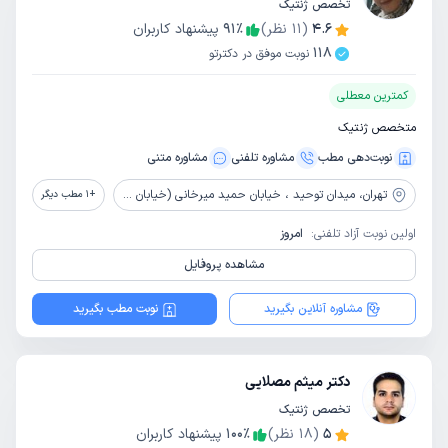
تخصص ژنتیک
4.6
(
11
نظر)
٪
91
پیشنهاد کاربران
118
نوبت موفق در دکترتو
کمترین معطلی
متخصص ژنتیک
نوبت‌دهی مطب
مشاوره‌ تلفنی
مشاوره‌ متنی
تهران،
میدان توحید ، خیابان حمید میرخانی (خیابان نصرت )، پلاک 214 ، طبقه4 ، کلینیک ژنتیک زیست آزما
+
1
مطب دیگر
اولین نوبت آزاد تلفنی:
امروز
مشاهده پروفایل
مشاوره آنلاین بگیرید
نوبت مطب بگیرید
دکتر میثم مصلایی
تخصص ژنتیک
5
(
18
نظر)
٪
100
پیشنهاد کاربران