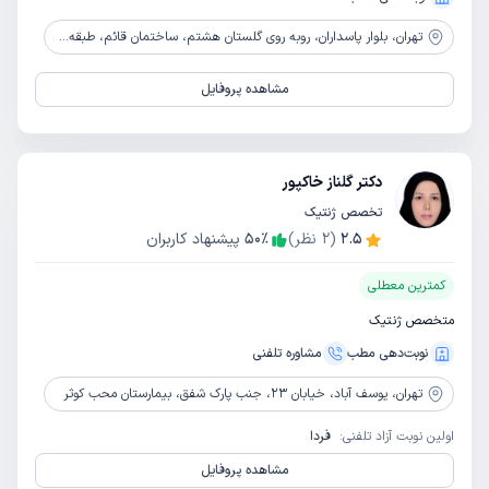
تهران،
بلوار پاسداران، روبه روی گلستان هشتم، ساختمان قائم، طبقه3، واحد10
مشاهده پروفایل
دکتر گلناز خاکپور
تخصص ژنتیک
2.5
(
2
نظر)
٪
50
پیشنهاد کاربران
کمترین معطلی
متخصص ژنتیک
نوبت‌دهی مطب
مشاوره‌ تلفنی
تهران،
یوسف آباد، خیابان 23، جنب پارک شفق، بیمارستان محب کوثر
اولین نوبت آزاد تلفنی:
فردا
مشاهده پروفایل