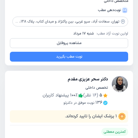
متخصص داخلی
نوبت‌دهی مطب
تهران،
سعادت آباد، سرو غربی، بین پاکنژاد و میدان کتاب، پلاک 128، طبقه 6
اولین نوبت آزاد مطب:
شنبه 17 مرداد
مشاهده پروفایل
نوبت مطب بگیرید
دکتر سحر عزیزی مقدم
تخصص داخلی
5
(
16
نظر)
٪
100
پیشنهاد کاربران
136
نوبت موفق در دکترتو
1
پزشک ایشان را تایید کرده‌اند.
کمترین معطلی