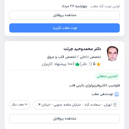
اولین نوبت آزاد مطب:
چهارشنبه 28 مرداد
مشاهده پروفایل
نوبت مطب بگیرید
دکتر محمدوحید جرئت
تخصص داخلی / تخصص قلب و عروق
5
(
1
نظر)
٪
100
پیشنهاد کاربران
کمترین معطلی
فلوشیپ الکتروفیزیولوژی بالینی قلب
نوبت‌دهی مطب
تهران،
- سعادت آباد - خیابان علامه جنوبی - خیابان 24 غربی - پلاک 4 - واحد 8
+
1
مطب دیگر
مشاهده پروفایل