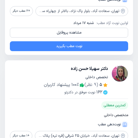
تهران،
سعادت آباد، بلوار پاک نژاد، بالاتر از چهارراه سرو، نبش آسمان سوم، مجتمع پزشکان آسمان، طبقه3، واحد3
+
2
مطب دیگر
اولین نوبت آزاد مطب:
شنبه 17 مرداد
مشاهده پروفایل
نوبت مطب بگیرید
دکتر سهیلا حسن زاده
تخصص داخلی
5
(
9
نظر)
٪
100
پیشنهاد کاربران
162
نوبت موفق در دکترتو
کمترین معطلی
متخصص داخلی
نوبت‌دهی مطب
تهران،
سعادت آباد، خیابان 25 شرقی (قره تپه) پلاک 6، واحد 16
+
1
مطب دیگر