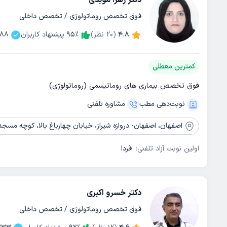
دکتر زهرا موبدی
فوق تخصص روماتولوژی / تخصص داخلی
4.8
(
20
نظر)
٪
95
پیشنهاد کاربران
188
کمترین معطلی
فوق تخصص بیماری های روماتیسمی (روماتولوژی)
نوبت‌دهی مطب
مشاوره‌ تلفنی
اصفهان،
اصفهان- دروازه شیراز، خیابان چهارباغ بالا، کوچه مسجدالرضا، س
اولین نوبت آزاد تلفنی:
فردا
دکتر خسرو اکبری
فوق تخصص روماتولوژی / تخصص داخلی