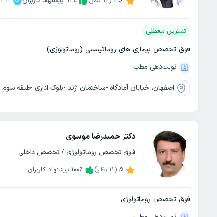
4.6
(
12
نظر)
٪
92
پیشنهاد کاربران
333
کمترین معطلی
فوق تخصص بیماری های روماتیسمی (روماتولوژی)
نوبت‌دهی مطب
اصفهان،
خیابان آمادگاه -ساختمان اژند -بلوک اداری -طبقه سوم -و
دکتر حمیدرضا موسوی
فوق تخصص روماتولوژی / تخصص داخلی
5
(
11
نظر)
٪
100
پیشنهاد کاربران
فوق تخصص روماتولوژی
نوبت‌دهی مطب