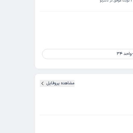
نوبت موفق در دکترتو
احد 34
مشاهده پروفایل