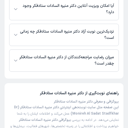
دسترس نیست.
آیا امکان ویزیت آنلاین دکتر منیره السادات ستادفکر وجود
دارد؟
در حال حاضر اطلاعاتی درباره ارائه ویزیت آنلاین توسط دکتر منیره السادات
ستادفکر در دسترس نیست. برای دریافت اطلاعات دقیق‌تر، لطفاً با مطب تماس
نزدیک‌ترین نوبت آزاد دکتر منیره السادات ستادفکر چه زمانی
بگیرید.
است؟
زمان نوبت‌دهی و پذیرش بیماران با هماهنگی مطب مشخص می‌شود.
میزان رضایت مراجعه‌کنندگان از دکتر منیره السادات ستادفکر
چقدر است؟
تاکنون امتیازی به دکتر منیره السادات ستادفکر داده نشده است.
راهنمای نوبت‌گیری از
دکتر منیره السادات ستادفکر
بیوگرافی و معرفی دکتر منیره السادات ستادفکر
این صفحه مثل سایت نوبت‌دهی اینترنتی دکتر منیره السادات ستادفکر (Dr
Monireh Al Sadat Stadfkhar)
عمل می‌کند و اطلاعات ایشان را به شما
نمایش می‌دهد. در ادامه به بررسی
بیوگرافی دکتر منیره السادات ستادفکر
خواهیم پرداخت و اطلاعاتی را در زمینه تخصص‌ها، شهرهای فعالیت، بیماری‌ها و