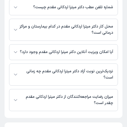
مقدم به شرح زیر است.
شماره تلفن مطب دکتر میترا اردکانی مقدم چیست؟
تهران - خیابان باهنر- خیابان منظریه - کلینیک بیمارستان فرهنگیان
کلینیک بیمارستان فرهنگیان : 02126130724
محل کار دکتر میترا اردکانی مقدم در کدام بیمارستان و مراکز
درمانی است؟
اطلاعاتی درباره محل فعالیت دکتر میترا اردکانی مقدم در مراکز درمانی در دسترس
نیست.
آیا امکان ویزیت آنلاین دکتر میترا اردکانی مقدم وجود دارد؟
در حال حاضر اطلاعاتی درباره ارائه ویزیت آنلاین توسط دکتر میترا اردکانی مقدم
در دسترس نیست. برای دریافت اطلاعات دقیق‌تر، لطفاً با مطب تماس بگیرید.
نزدیک‌ترین نوبت آزاد دکتر میترا اردکانی مقدم چه زمانی
است؟
زمان نوبت‌دهی و پذیرش بیماران با هماهنگی مطب مشخص می‌شود.
میزان رضایت مراجعه‌کنندگان از دکتر میترا اردکانی مقدم
چقدر است؟
تاکنون امتیازی به دکتر میترا اردکانی مقدم داده نشده است.