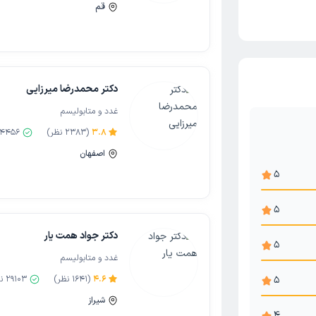
قم
دکتر محمدرضا میرزایی
غدد و متابولیسم
3.8
(
2383
نظر)
4456
اصفهان
5
5
دکتر جواد همت یار
5
غدد و متابولیسم
5
4.6
(
1641
نظر)
29103
نو
شیراز
4