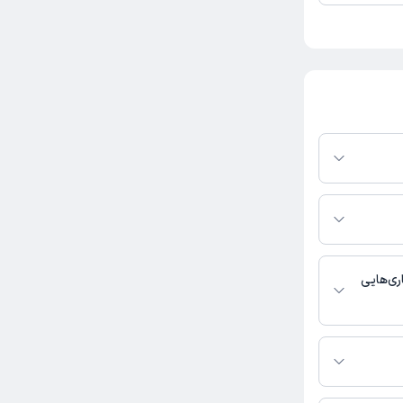
 در پلتفرم دکترتو
ر صورت فعال بودن
ماره تماس، برنامه
خدمات پزشکی و
ری‌هایی
غدد و متابولیسم
تماس بگیرید.