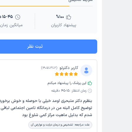
100
%
15-45 دقیقه
پیشنهاد کاربران
میانگین زمان 
ثبت نظر
کاربر دکترتو
)
1405/03/02
(
این پزشک را پیشنهاد میکنم
زمان انتظار:
15-45 دقیقه
بنظرم دکتر متبحری اومد خیلی با حوصله و خوش برخورد و
توضیح کامل البته من در درمانگاه تامین اجتماعی لبافی 
شدم که بدلیل ماهیت مرکز کمی شلوغ بود
علت مراجعه:
تشخیص و درمان دیابت و عوارض آن