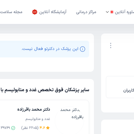
وره آنلاین
مراکز درمانی
آزمایشگاه آنلاین
مجله سلامت
این پزشک در دکترتو فعال نیست.
نوبت اینترنتی
سایر پزشکان فوق تخصص غدد و متابولیسم با نو
اربران
دکتر محمد باقرزاده
غدد و متابولیسم
4.6
(
2205
نظر)
39769
ن