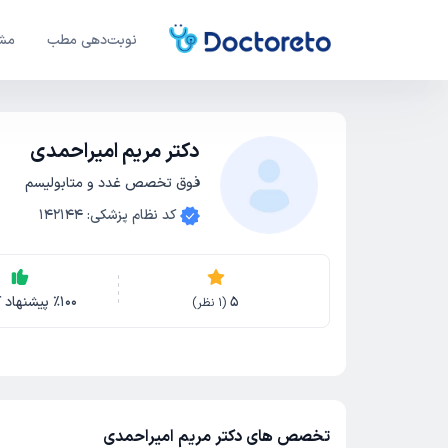
نوبت‌دهی مطب
مشا
دکتر مریم امیراحمدی
فوق تخصص غدد و متابولیسم
کد نظام پزشکی
:
142144
5
100
٪
پیشنهاد ک
(
1
نظر)
تخصص های دکتر مریم امیراحمدی