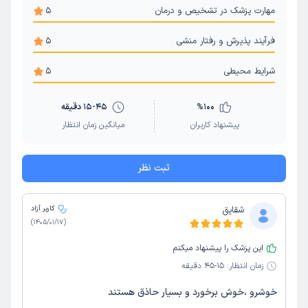
مهارت پزشک در تشخیص و درمان
5
فرآیند پذیرش و رفتار منشی
5
شرایط محیطی
5
100
%
15-45 دقیقه
پیشنهاد کاربران
میانگین زمان انتظار
ثبت نظر
شقایق
کاربر آزاد
)
1405/01/17
(
این پزشک را پیشنهاد میکنم
زمان انتظار:
15-45 دقیقه
خوشرو ،خوش برخورد و بسیار حاذق هستند