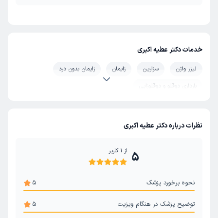
خدمات دکتر عطیه اکبری
لیزر واژن
سزارین
زایمان
زایمان بدون درد
بارداری دوقلو و دوقلوزایی
نظرات درباره دکتر عطیه اکبری
از
1
کاربر
5
نحوه برخورد پزشک
5
توضیح پزشک در هنگام ویزیت
5