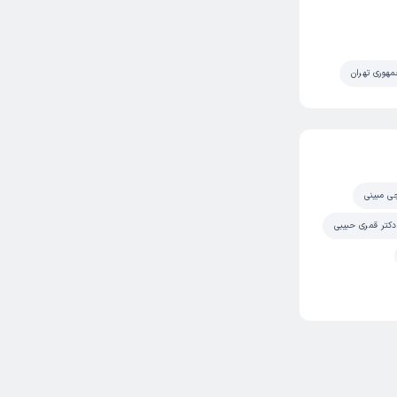
هوری تهران
جی مبینی
دکتر قمری حبیبی