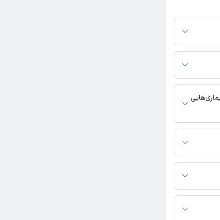
از در پلتفرم
کنید. در صورت فعال
مطب، شماره تماس،
بط با خدمات
 باشد
ماری‌هایی
 کودکان و اطفال,
 تماس بگیرید.
کتر عباس حبیب اللهی به