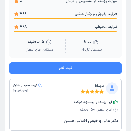
مهارت پزشک در تشخیص و درمان
5
فرآیند پذیرش و رفتار منشی
4.99
شرایط محیطی
4.98
100
%
0-15 دقیقه
پیشنهاد کاربران
میانگین زمان انتظار
ثبت نظر
مرسانا
نوبت مطب از دکترتو
)
1405/01/31
(
این پزشک را پیشنهاد میکنم
زمان انتظار:
0-15 دقیقه
دکتر عالی و خوش اخلاقی هستن