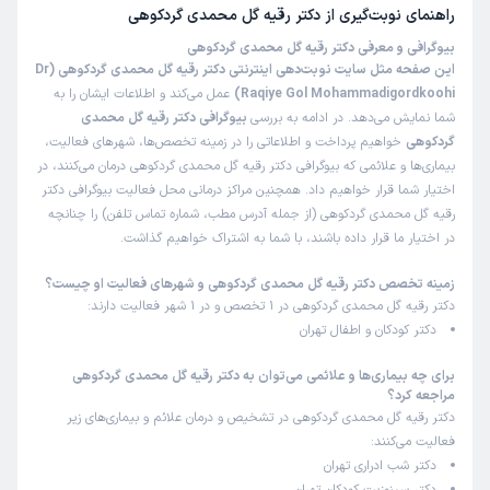
این پزشک را پیشنهاد میکنم
راهنمای نوبت‌گیری از
دکتر رقیه گل محمدی گردکوهی
زمان انتظار:
0-15 دقیقه
بیوگرافی و معرفی دکتر رقیه گل محمدی گردکوهی
این صفحه مثل سایت نوبت‌دهی اینترنتی دکتر رقیه گل محمدی گردکوهی (Dr
خیلی دکتر خوب بی نظیر هستن
Raqiye Gol Mohammadigordkoohi)
عمل می‌کند و اطلاعات ایشان را به
علت مراجعه:
درمان اسهال و استفراغ ناشی از عفونت‌ها
شما نمایش می‌دهد. در ادامه به بررسی
بیوگرافی دکتر رقیه گل محمدی
گردکوهی
خواهیم پرداخت و اطلاعاتی را در زمینه تخصص‌ها، شهرهای فعالیت،
بیماری‌ها و علائمی که بیوگرافی دکتر رقیه گل محمدی گردکوهی درمان می‌کنند، در
فاطمه
کاربر آزاد
اختیار شما قرار خواهیم داد. همچنین مراکز درمانی محل فعالیت بیوگرافی دکتر
)
1404/05/29
(
رقیه گل محمدی گردکوهی (از جمله آدرس مطب، شماره تماس تلفن) را چنانچه
در اختیار ما قرار داده باشند، با شما به اشتراک خواهیم گذاشت.
این پزشک را پیشنهاد میکنم
زمان انتظار:
0-15 دقیقه
زمینه تخصص دکتر رقیه گل محمدی گردکوهی و شهرهای فعالیت او چیست؟
دکتر رقیه گل محمدی گردکوهی در 1 تخصص و در 1 شهر فعالیت دارند:
پزشکی حاذق و با اخلاق
دکتر کودکان و اطفال تهران
علت مراجعه:
ارزیابی تأخیر در رشد و تکامل کودکان
برای چه بیماری‌ها و علائمی می‌توان به دکتر رقیه گل محمدی گردکوهی
مراجعه کرد؟
دکتر رقیه گل محمدی گردکوهی در تشخیص و درمان علائم و بیماری‌های زیر
رضا
کاربر آزاد
)
1404/05/22
(
فعالیت می‌کنند:
دکتر شب ادراری تهران
این پزشک را پیشنهاد میکنم