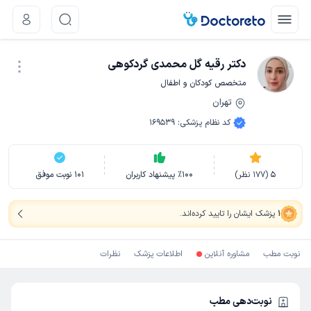
دکتر رقیه گل محمدی گردکوهی
متخصص کودکان و اطفال
تهران
نوبت اینترنتی
کد نظام پزشکی
:
169539
5
(
177
نظر)
100
٪
پیشنهاد کاربران
101
نوبت موفق
1
پزشک ایشان را تایید کرده‌اند
.
نوبت مطب
مشاوره آنلاین
اطلاعات پزشک
نظرات
نوبت‌دهی مطب