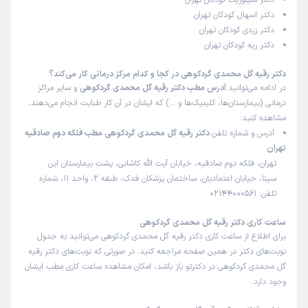
دکتر سینوزیت کودکان تهران
زمان انتظار:
0-15 دقیقه
دکتر اسهال کودکان تهران
دکتر زردی کودکان تهران
عالی
دکتر ریه کودکان تهران
علت مراجعه:
ارزیابی و درمان کم‌خونی در کودکان
دکتر رقیه گل محمدی گردکوهی در کجا و کدام مرکز درمانی کار می‌کند؟
در ادامه می‌توانید
آدرس مطب دکتر رقیه گل محمدی گردکوهی
و سایر مراکز
درمانی (بیمارستان‌ها، کلینیک‌ها و …) که ایشان در آن کار طبابت انجام می‌دهند،
کیان
نوبت مطب از دکترتو
)
1404/05/13
(
مشاهده کنید:
آدرس و شماره تلفن
دکتر رقیه گل محمدی گردکوهی مطب فلکه دوم صادقیه
این پزشک را پیشنهاد میکنم
تهران
زمان انتظار:
0-15 دقیقه
تهران، فلکه دوم صادقیه، خیابان آیت الله کاشانی، پشت بیمارستان ابن
سینا، خیابان اعتمادیان، ساختمان پزشکان فدک، طبقه 2، واحد 11، شماره
بسیار دکتر توانمند، خوش برخورد، بامحبتی هستند منشی هم
تلفن: 02144000561
بسیار محترم محیط بسیار تمیز و آرام بود بسیار شدید ایشون رو
پیشنهاد میکنم من ۵ تا دکتر عوض کردم برای پسرم ایشون عالی
ساعت کاری دکتر رقیه گل محمدی گردکوهی
بود
برای اطلاع از ساعت کاری دکتر رقیه گل محمدی گردکوهی می‌توانید به جدول
نوبت‌های دکتر در همین صفحه مراجعه کنید. در صورتی که نوبت‌های دکتر رقیه
علت مراجعه:
چکاپ ماهیانه
گل محمدی گردکوهی در دکترتو باز باشد، امکان مشاهده ساعت کاری مطب ایشان
وجود دارد.
بهنام
کاربر آزاد