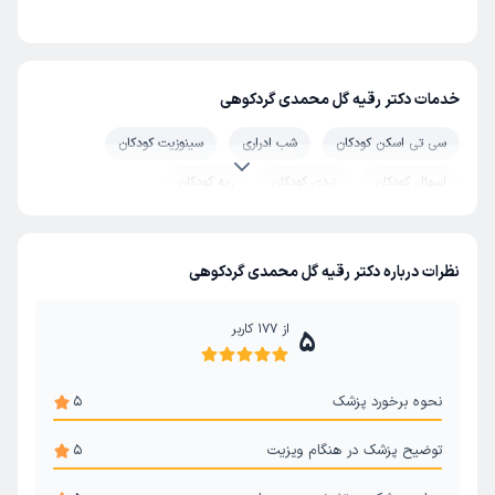
خدمات دکتر رقیه گل محمدی گردکوهی
سی تی اسکن کودکان
شب ادراری
سینوزیت کودکان
اسهال کودکان
زردی کودکان
ریه کودکان
ذات الریه (پنومونی) کودکان
میگرن کودکان
آنفولانزای کودکان
برونشیت کودکان
درد شکم کودکان
سرخک
سرخجه
نظرات درباره دکتر رقیه گل محمدی گردکوهی
از
177
کاربر
5
نحوه برخورد پزشک
5
توضیح پزشک در هنگام ویزیت
5