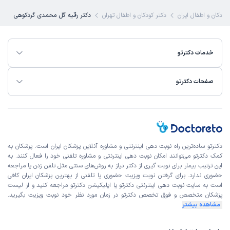
این پزشک را پیشنهاد میکنم
کودکان و اطفال ایران
دکتر کودکان و اطفال تهران
دکتر رقیه گل محمدی گردکوهی
زمان انتظار:
0-15 دقیقه
ویزیت آنلاین بودم ولی در کل راضی بودم
خدمات دکترتو
علت مراجعه:
ارزیابی تأخیر در رشد و تکامل کودکان
صفحات دکترتو
مجید
کاربر آزاد
)
1404/05/09
(
این پزشک را پیشنهاد میکنم
زمان انتظار:
0-15 دقیقه
دکترتو ساده‌ترین راه نوبت‌ دهی اینترنتی و مشاوره آنلاین پزشکان ایران است. پزشکان به
بسیار دکتر بااخلاق و با وجدان هستند از شهرستان تماس گرفتم
کمک دکترتو می‌توانند امکان نوبت دهی اینترنتی و مشاوره تلفنی خود را فعال کنند. به
اینترنتی تمام مدارک و بررسی کردن
این ترتیب بیمار برای نوبت گیری از دکتر نیاز به روش‌های سنتی مثل تلفن زدن یا مراجعه
حضوری ندارد. برای گرفتن نوبت ویزیت حضوری یا تلفنی از بهترین پزشکان ایران کافی
علت مراجعه:
ارزیابی تأخیر در رشد و تکامل کودکان
است به
سایت نوبت دهی اینترنتی
دکترتو یا اپلیکیشن دکترتو مراجعه کنید و از
لیست
پزشکان متخصص و فوق تخصص
دکترتو در زمان مورد نظر خود نوبت ویزیت بگیرید.
مشاهده بیشتر
سهند
کاربر آزاد
)
1404/05/05
(