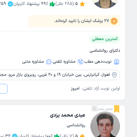
5
(
285
نظر)
٪
99
پیشنهاد کاربران
759
27
پزشک ایشان را تایید کرده‌اند.
کمترین معطلی
دکترای روانشناسی
نوبت‌دهی مطب
مشاوره‌ تلفنی
مشاوره‌ متنی
اهواز،
کیانپارس، بین خیابان 19 و 20 غربی، روبروی بازار مرو، مجتمع هدیه، طبقه اول، واحد 3، کلینیک روان شناسی و مشاوره رویش نو
اولین نوبت آزاد تلفنی:
امروز
نمایش بیشتر
عیدی محمد یزدی
روانشناسی
5
(
7
نظر)
٪
100
پیشنهاد کاربران
32
نوب