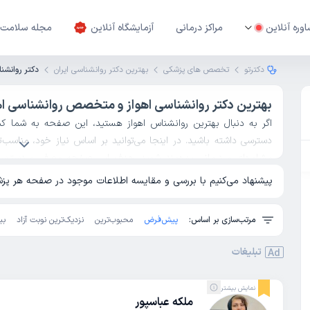
وره آنلاین
مراکز درمانی
آزمایشگاه آنلاین
مجله سلامت
دکترتو
تخصص های پزشکی
بهترین دکتر روانشناسی ایران
دکتر روانشنا
بهترین دکتر روانشناسی اهواز و متخصص روانشناسی ا
اگر به دنبال بهترین روانشناس اهواز هستید، این صفحه به شما ک
دسترسی داشته باشید. در اینجا می‌توانید بر اساس نیاز خود، مناسب‌ت
مشاوره‌ای و درمانی بهره‌مند شوید. هدف این صفحه معرفی و دسترسی
خیال راحت برای بهبود سلامت روان خود تصمیم بگیرید. در این لیست
پیشنهاد می‌کنیم با بررسی و مقایسه اطلاعات موجود در صفحه هر پزشک
اهواز، بررسی سوابق، حوزه‌های تخصصی و نظرات کاربران وجود دارد تا ان
به نوبت گیری از شهر تهران میتوانید از
دکتر روانشناس تهران
نوبت بگیر
مرتب‌سازی بر اساس:
پیش‌فرض
محبوب‌ترین
نزدیک‌ترین نوبت آزاد
بی
تبلیغات
Ad
نمایش بیشتر
ملکه عباسپور