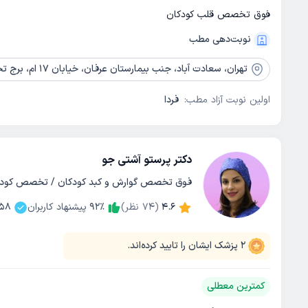
فوق تخصص قلب کودکان
نوبت‌دهی مطب
تهران،
سعادت آباد، جنب بیمارستان عرفان، خیابان 17 ام، برج تجاری عرفان، طبقه 7، واحد 704
اولین نوبت آزاد مطب:
فردا
دکتر پرستو آشتی جو
فوق تخصص گوارش و کبد کودکان / تخصص کودکا
4.6
(
74
نظر)
٪
92
پیشنهاد کاربران
058
2
پزشک ایشان را تایید کرده‌اند.
کمترین معطلی