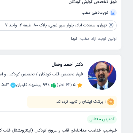
فوق تخصص گوارش کودکان
نوبت‌دهی مطب
تهران،
سعادت آباد، بلوار سرو غربی، پلاک 80، طبقه 2، واحد 7
اولین نوبت آزاد مطب:
فردا
دکتر احمد وصال
فوق تخصص قلب کودکان / تخصص کودکان و اط
5
(
62
نظر)
٪
99
پیشنهاد کاربران
503
ن
1
پزشک ایشان را تایید کرده‌اند.
کمترین معطلی
فلوشیپ اقدامات مداخله‌ای قلب و عروق کودکان (اینترونشنال قلب ک