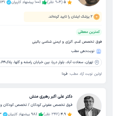
5
(
904
نظر)
٪
100
پیشنهاد کاربران
131
2
پزشک ایشان را تایید کرده‌اند.
کمترین معطلی
فوق تخصص آسم، آلرژی و ایمنی شناسی بالینی
نوبت‌دهی مطب
تهران،
سعادت آباد، بلوار دریا، بین خیابان رامشه و گلها، پلاک64، طبقه دوم، واحد7
اولین نوبت آزاد مطب:
فردا
دکتر علی اکبر رهبری منش
فوق تخصص عفونی کودکان / تخصص کودکان و ا
4.9
(
346
نظر)
٪
98
پیشنهاد کاربران
3