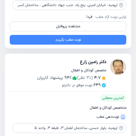
ارومیه،
خیابان امینی، پنج راه، جنب جهاد دانشگاهی ، ساختمان کسری، طبقه 4
اولین نوبت آزاد مطب:
فردا
مشاهده پروفایل
نوبت مطب بگیرید
دکتر رامین زارع
تخصص کودکان و اطفال
4.7
(
30
نظر)
٪
94
پیشنهاد کاربران
649
نوبت موفق در دکترتو
کمترین معطلی
متخصص کودکان و اطفال
نوبت‌دهی مطب
ارومیه،
بلوار حسنی، ساختمان لقمان 3، طبقه 3، واحد 5