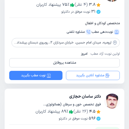
3.8
(
4
نظر)
٪
75
پیشنهاد کاربران
31
نوبت موفق در دکترتو
متخصص کودکان و اطفال
نوبت‌دهی مطب
مشاوره‌ تلفنی
ارومیه،
میدان امام حسین، خیابان سرداران 2، روبروی دبستان پیشداد، جنب لوازم اداری نوئل
اولین نوبت آزاد مطب:
امروز
مشاهده پروفایل
مشاوره آنلاین بگیرید
نوبت مطب بگیرید
دکتر ساسان حجازی
فوق تخصص خون و سرطان (هماتولوژی آنکولوژی) کودکان / تخصص کودکان و اطفال
4.5
(
26
نظر)
٪
89
پیشنهاد کاربران
596
نوبت موفق در دکترتو