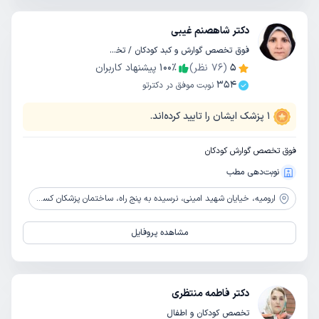
دکتر شاهصنم غیبی
فوق تخصص گوارش و کبد کودکان / تخصص کودکان و اطفال
5
(
76
نظر)
٪
100
پیشنهاد کاربران
354
نوبت موفق در دکترتو
1
پزشک ایشان را تایید کرده‌اند.
فوق تخصص گوارش کودکان
نوبت‌دهی مطب
ارومیه،
خیایان شهید امینی، نرسیده به پنج راه، ساختمان پزشکان کسری، طبقه 4
مشاهده پروفایل
دکتر فاطمه منتظری
تخصص کودکان و اطفال