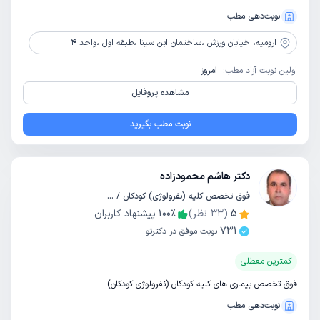
نوبت‌دهی مطب
ارومیه،
خیابان ورزش ،ساختمان ابن سینا ،طبقه اول ،واحد 4
اولین نوبت آزاد مطب:
امروز
مشاهده پروفایل
نوبت مطب بگیرید
دکتر هاشم محمودزاده
فوق تخصص کلیه (نفرولوژی) کودکان / تخصص کودکان و اطفال
5
(
33
نظر)
٪
100
پیشنهاد کاربران
731
نوبت موفق در دکترتو
کمترین معطلی
فوق تخصص بیماری های کلیه کودکان (نفرولوژی کودکان)
نوبت‌دهی مطب