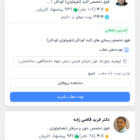
فوق تخصص کلیه (نفرولوژی) کودکان / تخصص کودکان و اطفال
4.7
(
109
نظر)
٪
93
پیشنهاد کاربران
3414
نوبت موفق در دکترتو
کمترین معطلی
فوق تخصص بیماری های کلیه کودکان (نفرولوژی کودکان)
نوبت‌دهی مطب
ارومیه،
پنج راه، اول خیابان امینی، نبش جهاد دانشگاهی، ساختمان پزشکان کسری، طبقه 5
اولین نوبت آزاد مطب:
امروز
مشاهده پروفایل
نوبت مطب بگیرید
دکتر فرید قاضی زاده
فوق تخصص خون و سرطان (هماتولوژی آنکولوژی) کودکان / تخصص کودکان و اطفال
4.8
(
65
نظر)
٪
96
پیشنهاد کاربران