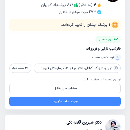
4
(
10
نظر)
٪
80
پیشنهاد کاربران
273
نوبت موفق در دکترتو
1
پزشک ایشان را تایید کرده‌اند.
کمترین معطلی
فلوشیپ نازایی و آی‌وی‌اف
نوبت‌دهی مطب
تهران،
شهرک اکباتان، انتهای فاز 3، بیمارستان فوق تخصصی صارم
+
3
مطب دیگر
اولین نوبت آزاد مطب:
فردا
مشاهده پروفایل
نوبت مطب بگیرید
دکتر شیرین قلعه تکی