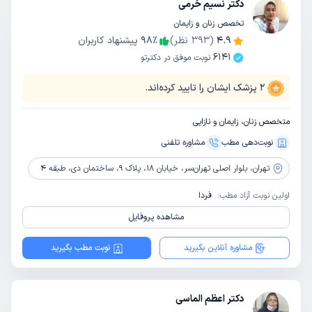
دکتر نسیم خرمی
تخصص زنان و زایمان
4.9
(
393
نظر)
٪
98
پیشنهاد کاربران
6141
نوبت موفق در دکترتو
2
پزشک ایشان را تایید کرده‌اند.
متخصص زنان، زایمان و نازایی
نوبت‌دهی مطب
مشاوره‌ تلفنی
تهران،
بلوار اصلی تهران‌سر، خیابان 18، پلاک 9، ساختمان دی، طبقه 4
اولین نوبت آزاد مطب:
فردا
مشاهده پروفایل
مشاوره آنلاین بگیرید
نوبت مطب بگیرید
دکتر اعظم الماسی