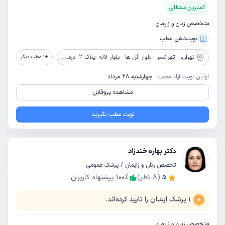
کمترین معطلی
متخصص زنان و زایمان
نوبت‌دهی مطب
تهران،
- تهرانسر - بلوار گل ها - بلوار لاله- پلاک 2- درمانگاه خیریه صاحب کوثر
+
1
مطب دیگر
اولین نوبت آزاد مطب:
چهارشنبه 28 مرداد
مشاهده پروفایل
نوبت مطب بگیرید
دکتر بهاره خندزاد
تخصص زنان و زایمان / پزشک عمومی
5
(
8
نظر)
٪
100
پیشنهاد کاربران
1
پزشک ایشان را تایید کرده‌اند.
متخصص زنان و زایمان