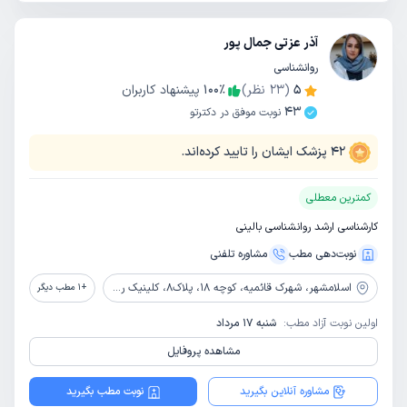
آذر عزتی جمال پور
روانشناسی
5
(
23
نظر)
٪
100
پیشنهاد کاربران
43
نوبت موفق در دکترتو
42
پزشک ایشان را تایید کرده‌اند.
کمترین معطلی
کارشناسی ارشد روانشناسی بالینی
نوبت‌دهی مطب
مشاوره‌ تلفنی
اسلامشهر،
شهرک قائمیه، کوچه 18، پلاک8، کلینیک روانشناسی ندای درون من
+
1
مطب دیگر
اولین نوبت آزاد مطب:
شنبه 17 مرداد
مشاهده پروفایل
مشاوره آنلاین بگیرید
نوبت مطب بگیرید