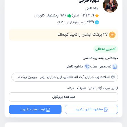
سهیلا فارجی
روانشناسی
4.9
(
93
نظر)
٪
98
پیشنهاد کاربران
439
نوبت موفق در دکترتو
27
پزشک ایشان را تایید کرده‌اند.
کمترین معطلی
کارشناسی ارشد روانشناسی
نوبت‌دهی مطب
مشاوره‌ تلفنی
اسلامشهر،
خیابان آیت اله کاشانی، اول خیابان ابوذر ، روبروی پارک مطهری، پلاک 12، مرکز مشاوره و پزشکی ژینوس
اولین نوبت آزاد تلفنی:
شنبه 17 مرداد
مشاهده پروفایل
مشاوره آنلاین بگیرید
نوبت مطب بگیرید