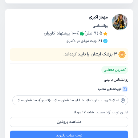
مهناز اکبری
روانشناسی
5
(
9
نظر)
٪
100
پیشنهاد کاربران
61
نوبت موفق در دکترتو
3
پزشک ایشان را تایید کرده‌اند.
کمترین معطلی
روانشناس بالینی
نوبت‌دهی مطب
اسلامشهر،
میدان نماز، خیابان مدافعان سلامت(تعاون)، مدافعان سلامت 3(تعاون 3)، جنب عمارت مجد، ساختمان کیان، طبقه 1، زنگ 2
اولین نوبت آزاد مطب:
شنبه 17 مرداد
مشاهده پروفایل
نوبت مطب بگیرید