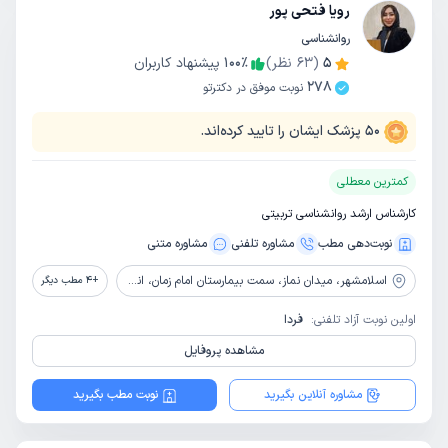
رویا فتحی پور
روانشناسی
5
(
63
نظر)
٪
100
پیشنهاد کاربران
278
نوبت موفق در دکترتو
50
پزشک ایشان را تایید کرده‌اند.
کمترین معطلی
کارشناس ارشد روانشناسی تربیتی
نوبت‌دهی مطب
مشاوره‌ تلفنی
مشاوره‌ متنی
اسلامشهر،
میدان نماز، سمت بیمارستان امام زمان، انتهای کوچه مدافعان سلامت سوم، جنب عمارت مجد، ساختمان کیان، طبقه 1، واحد2، مرکز مشاوره سجاد
+
4
مطب دیگر
اولین نوبت آزاد تلفنی:
فردا
مشاهده پروفایل
مشاوره آنلاین بگیرید
نوبت مطب بگیرید