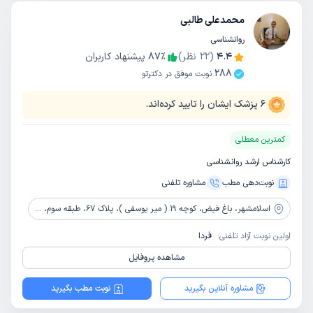
محمدعلی طالبی
روانشناسی
4.4
(
22
نظر)
٪
87
پیشنهاد کاربران
288
نوبت موفق در دکترتو
6
پزشک ایشان را تایید کرده‌اند.
کمترین معطلی
کارشناس ارشد روانشناسی
نوبت‌دهی مطب
مشاوره‌ تلفنی
اسلامشهر،
باغ فیض، کوچه 19 ( میر یوسفی )، پلاک 67، طبقه سوم، مرکز روانشناسی و روانپزشکی صدای امید
اولین نوبت آزاد تلفنی:
فردا
مشاهده پروفایل
مشاوره آنلاین بگیرید
نوبت مطب بگیرید