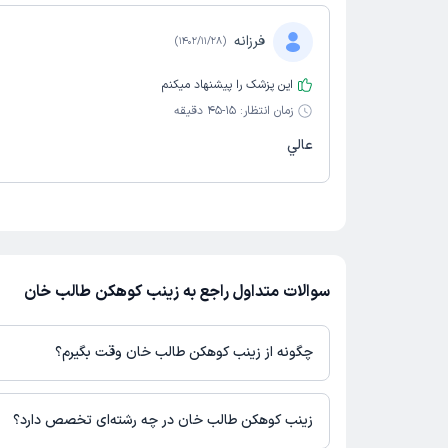
فرزانه
)
1402/11/28
(
این پزشک را پیشنهاد میکنم
زمان انتظار:
15-45 دقیقه
عالي
سوالات متداول راجع به زینب کوهکن طالب خان
چگونه از زینب کوهکن طالب خان وقت بگیرم؟
در صورتی که
زینب کوهکن طالب خان
دارای پروفایل فعال و نوبت‌دهی ب
دکترتو باشند، می‌توانید از طریق این پلتفرم برای دریافت نوبت اقدام 
زینب کوهکن طالب خان در چه رشته‌ای تخصص دارد؟
بودن پروفایل پزشک در دکترتو، امکان مشاهده نوبت‌های آزاد، آدرس 