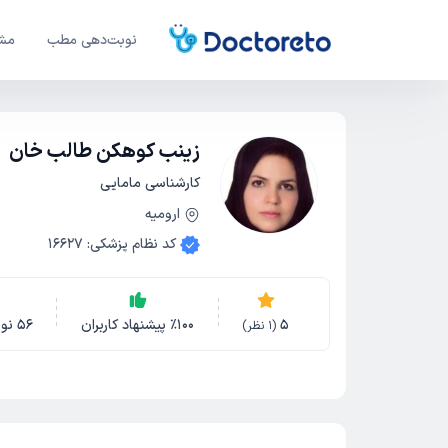
نوبت‌دهی مطب
مشا
زینب کوهکن طالب خان
کارشناسی مامایی
ارومیه
کد نظام پزشکی
:
16627
5
100
٪
پیشنهاد کاربران
56
نو
(
1
نظر)