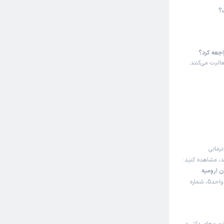
؟
اجعه کرد؟
الیت می‌کنند:
درمانی
ند، مشاهده کنید:
 ارومیه
ارومیه، خیابان سرداران، کوچه خانباباخان، ساختمان رویان، طبقه2، واحد5، شماره