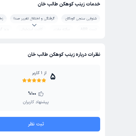
خدمات زینب کوهکن طالب خان
شنوایی سنجی کودکان
گرفتگی و اختلال تغییر صدا
زخ
تست ABR
سکته مغزی
کاشت استخوانی
وزوز گ
آفونیا
عدم تعادل
سرگیجه
اختلال یادگیری کودکا
تست OAE
سولکوس وکالیس
الکترو حنجره
دیا
نظرات درباره زینب کوهکن طالب خان
تکرر ادرار
جراحی پلاستیک لب شکری (شکاف کام و لب)
بیماری های زبان
تست ABI
از
1
کاربر
5
%
100
پیشنهاد کاربران
ثبت نظر