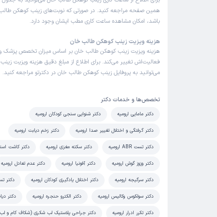
برای اطلاع از ساعت کاری زینب کوهکن طالب خان می‌توانید به جدول ن
همین صفحه مراجعه کنید. در صورتی که نوبت‌های زینب کوهکن طالب خ
باشد، امکان مشاهده ساعت کاری مطب ایشان وجود دارد.
هزینه ویزیت زینب کوهکن طالب خان
هزینه ویزیت زینب کوهکن طالب خان بر اساس میزان تخصص پزشک و
فعالیت‌اش تغییر می‌کند. برای اطلاع از مبلغ دقیق هزینه ویزیت زین
می‌توانید به پروفایل زینب کوهکن طالب خان در دکترتو مراجعه کنید.
تخصص‌ها و خدمات دکتر
دکتر مامایی ارومیه
دکتر شنوایی سنجی کودکان ارومیه
دکتر گرفتگی و اختلال تغییر صدا ارومیه
دکتر زخم دیابت ارومیه
دکتر تست ABR ارومیه
دکتر سکته مغزی ارومیه
دکتر کاشت استخ
دکتر وزوز گوش ارومیه
دکتر آفونیا ارومیه
دکتر عدم تعادل ارومیه
دکتر سرگیجه ارومیه
دکتر اختلال یادگیری کودکان ارومیه
دکتر تست OAE 
دکتر سولکوس وکالیس ارومیه
دکتر الکترو حنجره ارومیه
دکتر دیا
دکتر تکرر ادرار ارومیه
دکتر جراحی پلاستیک لب شکری (شکاف کام و لب)