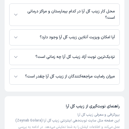
بیمارستان شهید بهشتی : 01344502004,01344502008
محل کار زینب گل آرا در کدام بیمارستان و مراکز درمانی
است؟
اطلاعاتی درباره محل فعالیت زینب گل آرا در مراکز درمانی در دسترس نیست.
آیا امکان ویزیت آنلاین زینب گل آرا وجود دارد؟
در حال حاضر اطلاعاتی درباره ارائه ویزیت آنلاین توسط زینب گل آرا در دسترس
نیست. برای دریافت اطلاعات دقیق‌تر، لطفاً با مطب تماس بگیرید.
نزدیک‌ترین نوبت آزاد زینب گل آرا چه زمانی است؟
زمان نوبت‌دهی و پذیرش بیماران با هماهنگی مطب مشخص می‌شود.
میزان رضایت مراجعه‌کنندگان از زینب گل آرا چقدر است؟
تاکنون امتیازی به زینب گل آرا داده نشده است.
راهنمای نوبت‌گیری از
زینب گل آرا
بیوگرافی و معرفی زینب گل آرا
این صفحه مثل سایت نوبت‌دهی اینترنتی زینب گل آرا (Zeynab Golara)
عمل می‌کند و اطلاعات ایشان را به شما نمایش می‌دهد. در ادامه به بررسی