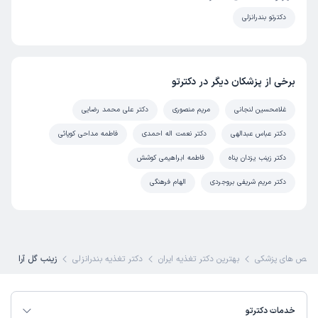
دکترتو بندرانزلی
برخی از پزشکان دیگر در دکترتو
غلامحسین لنجانی
مریم منصوری
دکتر علی محمد رضایی
دکتر عباس عبدالهی
دکتر نعمت اله احمدی
فاطمه مداحی کوپائی
دکتر زینب یزدان پناه
فاطمه ابراهیمی کوشش
دکتر مریم شریفی بروجردی
الهام فرهنگی
خصص های پزشکی
بهترین دکتر تغذیه ایران
دکتر تغذیه بندرانزلی
زینب گل آرا
خدمات دکترتو