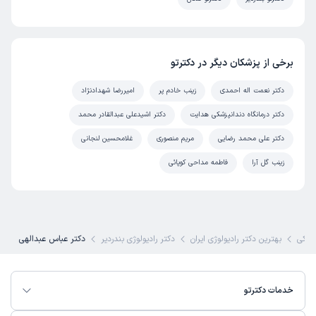
برخی از پزشکان دیگر در دکترتو
دکتر نعمت اله احمدی
زینب خادم پر
امیررضا شهدادنژاد
دکتر درمانگاه دندانپزشکی هدایت
دکتر اشیدعلی عبدالقادر محمد
دکتر علی محمد رضایی
مریم منصوری
غلامحسین لنجانی
زینب گل آرا
فاطمه مداحی کوپائی
شکی
بهترین دکتر رادیولوژی ایران
دکتر رادیولوژی بندردیر
دکتر عباس عبدالهی
خدمات دکترتو