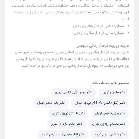
استفاده از دکترتو از فرحناز زمانی بروجنی مشاوره پزشکی آنلاین بگیرید. نوبت‌های
این پزشک در دکترتو برای استفاده از مشاوره پزشکی آنلاین به شکل زیر باز شده
مریم
کاربر آزاد
است:
)
1404/08/22
(
مشاوره تلفنی فرحناز زمانی بروجنی
این پزشک را پیشنهاد میکنم
مشاوره متنی فرحناز زمانی بروجنی
زمان انتظار:
15-45 دقیقه
هزینه ویزیت فرحناز زمانی بروجنی
من واقعا راضي بودم چون تلفني من رو ويزيت كردند و من به
هزینه ویزیت فرحناز زمانی بروجنی بر اساس میزان تخصص پزشک و شهر محل
دليل مشكلات يادمه گريه كردم و خانم دكتر خيلي وقت گذاشتن
فعالیت‌اش تغییر می‌کند. برای اطلاع از مبلغ دقیق هزینه ویزیت فرحناز زمانی
بروجنی می‌توانید به پروفایل فرحناز زمانی بروجنی در دکترتو مراجعه کنید.
من رو آروم كردند و واقعا با تجربه بودند كسي تشخيص نميداد
مشكل من رو اما ايشون متوجه شدند كه مشكل من چيه يك
دنيا ممنون خانم دكتر حتما ميرسم خدمتتون
تخصص‌ها و خدمات دکتر
علت مراجعه:
درمان عفونت‌های تناسلی و مشکلات مرتبط با باروری
دکتر مامایی تهران
دکتر درمان زگیل تناسلی تهران
دکتر زگیل تناسلی HPV اچ پی وی تهران
دکتر پاپ اسمیر تهران
کاربر دکترتو
کاربر آزاد
دکتر واژینیسموس تهران
دکتر قاعدگی (پریود) تهران
)
1404/07/15
(
دکتر یائسگی زودرس تهران
دکتر چکاپ بارداری تهران
این پزشک را پیشنهاد میکنم
دکتر خونریزی رحم تهران
دکتر لاپاراسکوپی فیبروم رحم تهران
زمان انتظار:
0-15 دقیقه