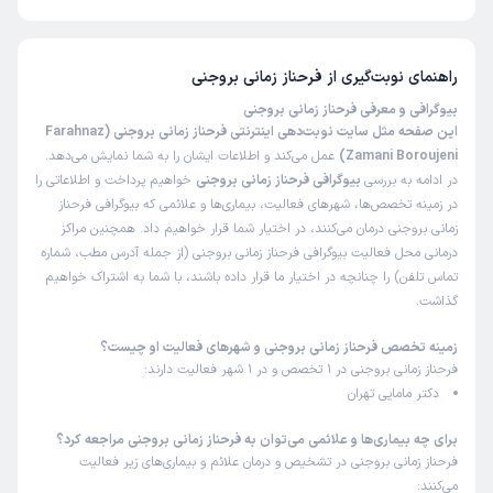
)
1404/11/24
(
تا کنون 18 نفر به فرحناز زمانی بروجنی رای داده‌اند. میانگین امتیازی فرحناز زمانی
بروجنی 5 از 5 است.
این پزشک را پیشنهاد میکنم
زمان انتظار:
0-15 دقیقه
راهنمای نوبت‌گیری از
فرحناز زمانی بروجنی
بیوگرافی و معرفی فرحناز زمانی بروجنی
عالی و خوش برخورد بودن
این صفحه مثل سایت نوبت‌دهی اینترنتی فرحناز زمانی بروجنی (Farahnaz
علت مراجعه:
سلامت جنسی
Zamani Boroujeni)
عمل می‌کند و اطلاعات ایشان را به شما نمایش می‌دهد.
در ادامه به بررسی
بیوگرافی فرحناز زمانی بروجنی
خواهیم پرداخت و اطلاعاتی را
در زمینه تخصص‌ها، شهرهای فعالیت، بیماری‌ها و علائمی که بیوگرافی فرحناز
کاربر دکترتو
کاربر آزاد
زمانی بروجنی درمان می‌کنند، در اختیار شما قرار خواهیم داد. همچنین مراکز
)
1404/08/28
(
درمانی محل فعالیت بیوگرافی فرحناز زمانی بروجنی (از جمله آدرس مطب، شماره
تماس تلفن) را چنانچه در اختیار ما قرار داده باشند، با شما به اشتراک خواهیم
این پزشک را پیشنهاد میکنم
گذاشت.
زمان انتظار:
15-45 دقیقه
زمینه تخصص فرحناز زمانی بروجنی و شهرهای فعالیت او چیست؟
عالی برخورد پرسنل محشر و خانوم دکترفوق العاده با تجربه
فرحناز زمانی بروجنی در 1 تخصص و در 1 شهر فعالیت دارند:
دکترای زنان وقتی ببین سن خانوم مقداری پایینه الکی یچیزی
دکتر مامایی تهران
میگن بترسع ولی وقتی اینو گفتم به ایشون به من گفت اتفاقا
شما ک سنت کمه برای من در اولویت هستید
برای چه بیماری‌ها و علائمی می‌توان به فرحناز زمانی بروجنی مراجعه کرد؟
فرحناز زمانی بروجنی در تشخیص و درمان علائم و بیماری‌های زیر فعالیت
علت مراجعه:
درمان عفونت‌های تناسلی و مشکلات مرتبط با باروری
می‌کنند: