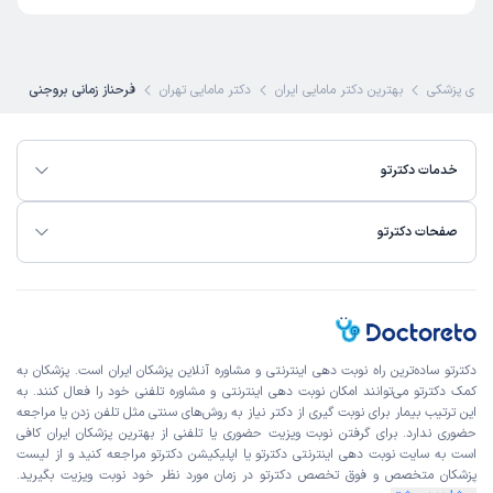
عالیییییی خیلی ماما خوبی هستند به شدت دلسوز و همراه
ای پزشکی
بهترین دکتر مامایی ایران
دکتر مامایی تهران
فرحناز زمانی بروجنی
شیوا
کاربر آزاد
)
1403/12/09
(
خدمات دکترتو
این پزشک را پیشنهاد میکنم
زمان انتظار:
0-15 دقیقه
صفحات دکترتو
واقعا خوش برخورد بودن و فوق العاده دلسوز و همون جلسه
اول مشکل من رفع شد
علت مراجعه:
تبخال تناسلی
دکترتو ساده‌ترین راه نوبت‌ دهی اینترنتی و مشاوره آنلاین پزشکان ایران است. پزشکان به
کاربر دکترتو
نوبت مطب از دکترتو
کمک دکترتو می‌توانند امکان نوبت دهی اینترنتی و مشاوره تلفنی خود را فعال کنند. به
)
1403/10/22
(
این ترتیب بیمار برای نوبت گیری از دکتر نیاز به روش‌های سنتی مثل تلفن زدن یا مراجعه
حضوری ندارد. برای گرفتن نوبت ویزیت حضوری یا تلفنی از بهترین پزشکان ایران کافی
این پزشک را پیشنهاد میکنم
است به
سایت نوبت دهی اینترنتی
دکترتو یا اپلیکیشن دکترتو مراجعه کنید و از
لیست
زمان انتظار:
0-15 دقیقه
پزشکان متخصص و فوق تخصص
دکترتو در زمان مورد نظر خود نوبت ویزیت بگیرید.