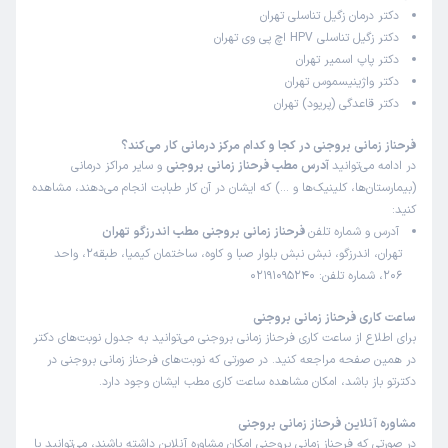
دکتر درمان زگیل تناسلی تهران
دکتر زگیل تناسلی HPV اچ پی وی تهران
کاربر دکترتو
نوبت مطب از دکترتو
)
1404/08/27
(
دکتر پاپ اسمیر تهران
دکتر واژینیسموس تهران
این پزشک را پیشنهاد میکنم
دکتر قاعدگی (پریود) تهران
زمان انتظار:
0-15 دقیقه
فرحناز زمانی بروجنی در کجا و کدام مرکز درمانی کار می‌کند؟
خانوم دکتر بینهایت عالیییی هستن
در ادامه می‌توانید
آدرس مطب فرحناز زمانی بروجنی
و سایر مراکز درمانی
(بیمارستان‌ها، کلینیک‌ها و …) که ایشان در آن کار طبابت انجام می‌دهند، مشاهده
علت مراجعه:
درمان عفونت‌های تناسلی و مشکلات مرتبط با باروری
کنید:
آدرس و شماره تلفن
فرحناز زمانی بروجنی مطب اندرزگو تهران
تهران، اندرزگو، نبش نبش بلوار صبا و کاوه، ساختمان کیمیا، طبقه2، واحد
بابک
نوبت مطب از دکترتو
)
1404/08/27
(
206، شماره تلفن: 02191095240
این پزشک را پیشنهاد نمیکنم
ساعت کاری فرحناز زمانی بروجنی
زمان انتظار:
15-45 دقیقه
برای اطلاع از ساعت کاری فرحناز زمانی بروجنی می‌توانید به جدول نوبت‌های دکتر
در همین صفحه مراجعه کنید. در صورتی که نوبت‌های فرحناز زمانی بروجنی در
من برای بار دوم از ایشان وقت کرفتم ولی ایشان در مطب حضور
دکترتو باز باشد، امکان مشاهده ساعت کاری مطب ایشان وجود دارد.
نداشتن
مشاوره آنلاین فرحناز زمانی بروجنی
علت مراجعه:
درمان عفونت‌های تناسلی و مشکلات مرتبط با باروری
در صورتی که فرحناز زمانی بروجنی امکان مشاوره آنلاین داشته باشند، می‌توانید با