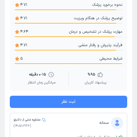
نحوه برخورد پزشک
4.71
توضیح پزشک در هنگام ویزیت
4.71
مهارت پزشک در تشخیص و درمان
4.64
فرآیند پذیرش و رفتار منشی
4.71
شرایط محیطی
5
95
%
0-15 دقیقه
پیشنهاد کاربران
میانگین زمان انتظار
ثبت نظر
مشاوره متنی از دکترتو
سمانه
)
1405/03/26
(