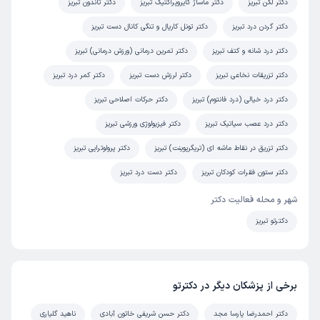
دکتر لگن تبریز
دکتر ماساژ کایروپراکتیک تبریز
دکتر تاندون تبریز
دکتر گردن درد تبریز
دکتر تونل کارپال و تنگی کانال دست تبریز
دکتر درد شانه و کتف تبریز
دکتر تمرین درمانی (ورزش درمانی) تبریز
دکتر تزریقات نخاعی تبریز
دکتر لرزش دست تبریز
دکتر کمر درد تبریز
دکتر درد خیالی (درد فانتوم) تبریز
دکتر حرکات اصلاحی تبریز
دکتر درد عصب سیاتیک تبریز
دکتر فیزیولوژی ورزشی تبریز
دکتر تزریق در نقاط ماشه ای (تریگرپوینت) تبریز
دکتر پرولوتراپی تبریز
دکتر ستون فقرات کودکان تبریز
دکتر دست درد تبریز
شهر و محله فعالیت دکتر
دکترتو تبریز
برخی از پزشکان دیگر در دکترتو
دکتر احمدرضا پارسا مجد
دکتر حسن شریفی خاتون آبادی
ناهید گلیاری