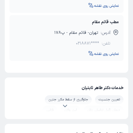
نمایش روی نقشه
مطب قائم مقام
آدرس:
تهران- قائم مقام - پ178
تلفن:
0218871****
نمایش روی نقشه
خدمات دکتر طاهر ثابتیان
تعیین جنسیت
جلوگیری از سقط مکرر جنین
درمان زگیل تناسلی زنان
لیزر واژن
نازایی
کیست تخمدان
زخم دهانه رحم