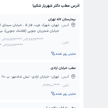
آدرس مطب دکتر شهریار شکیبا
بیمارستان لاله تهران
آدرس:
تهران، شهرک غرب، فاز 5 ، خیابان
خیابان شجریان جنوبی (فلامک جنوبی)، بیما
*
،
0218836****
،
0218836****
تلفن:
*
،
0218836****
نمایش روی نقشه
مطب خیابان ازادی
آدرس:
تهران- خیابان ازادی- نبش شادمهر- پ 110
تلفن:
0216600****
نمایش روی نقشه