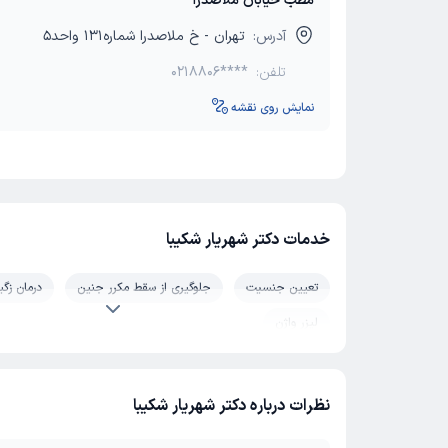
مطب خیابان ملاصدرا
آدرس:
تهران - خ ملاصدرا شماره131 واحد5
تلفن:
0218806****
نمایش روی نقشه
خدمات دکتر شهریار شکیبا
تعیین جنسیت
جلوگیری از سقط مکرر جنین
درمان زگی
لیزر واژن
نظرات درباره دکتر شهریار شکیبا