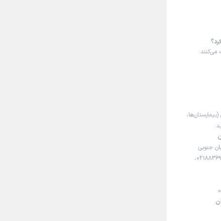
کرد؟
می‌کنند:
(بیمارستان‌ها،
د:
ن
شجریان جنوبی
(فلامک جنوبی)، بیمارستان لاله، شماره تلفن: 02188369862، 02188369863،
ن