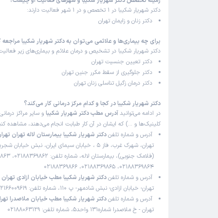
زمینه تخصص دکتر شهریار شکیبا و شهرهای فعالیت او چیست؟
دکتر شهریار شکیبا در 1 تخصص و در 1 شهر فعالیت دارند:
دکتر زنان و زایمان تهران
برای چه بیماری‌ها و علائمی می‌توان به دکتر شهریار شکیبا مراجعه 
دکتر شهریار شکیبا در تشخیص و درمان علائم و بیماری‌های زیر فعالیت 
دکتر تعیین جنسیت تهران
دکتر جلوگیری از سقط مکرر جنین تهران
دکتر درمان زگیل تناسلی زنان تهران
دکتر شهریار شکیبا در کجا و کدام مرکز درمانی کار می‌کند؟
در ادامه می‌توانید
آدرس مطب دکتر شهریار شکیبا
و سایر مراکز درمانی 
کلینیک‌ها و …) که ایشان در آن کار طبابت انجام می‌دهند، مشاهده کنی
آدرس و شماره تلفن
دکتر شهریار شکیبا بیمارستان لاله تهران تهرا
تهران، شهرک غرب، فاز 5 ، خیابان سیمای ایران، نبش خیابان 
02188369864، 02188369865، 02188369866
آدرس و شماره تلفن
دکتر شهریار شکیبا مطب خیابان ازادی تهران
تهران- خیابان ازادی- نبش شادمهر- پ 110، شماره تلفن: 02166009619
آدرس و شماره تلفن
دکتر شهریار شکیبا مطب خیابان ملاصدرا تهرا
تهران - خ ملاصدرا شماره131 واحد5، شماره تلفن: 02188063129