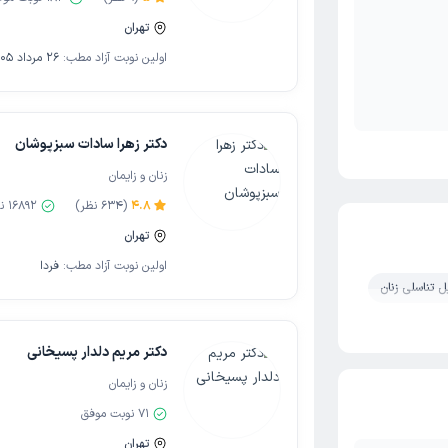
تهران
اولین نوبت آزاد مطب:
26 مرداد 1405
دکتر زهرا سادات سبزپوشان
زنان و زایمان
4.8
(
634
نظر)
16892
نو
تهران
اولین نوبت آزاد مطب:
فردا
ل تناسلی زنان
دکتر مریم دلدار پسیخانی
زنان و زایمان
71
نوبت موفق
تهران