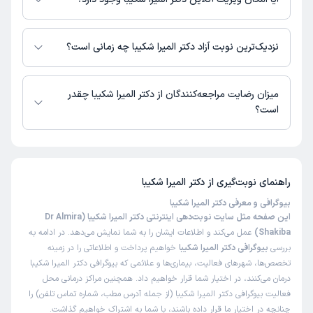
در حال حاضر اطلاعاتی درباره ارائه ویزیت آنلاین توسط دکتر المیرا شکیبا در
دسترس نیست. برای دریافت اطلاعات دقیق‌تر، لطفاً با مطب تماس بگیرید.
نزدیک‌ترین نوبت آزاد دکتر المیرا شکیبا چه زمانی است؟
دکتر المیرا شکیبا از روز سه‌شنبه 20 مرداد 1405 بیمار جدید می‌پذیرند.
میزان رضایت مراجعه‌کنندگان از دکتر المیرا شکیبا چقدر
است؟
تاکنون امتیازی به دکتر المیرا شکیبا داده نشده است.
راهنمای نوبت‌گیری از
دکتر المیرا شکیبا
بیوگرافی و معرفی دکتر المیرا شکیبا
این صفحه مثل سایت نوبت‌دهی اینترنتی دکتر المیرا شکیبا (Dr Almira
Shakiba)
عمل می‌کند و اطلاعات ایشان را به شما نمایش می‌دهد. در ادامه به
بررسی
بیوگرافی دکتر المیرا شکیبا
خواهیم پرداخت و اطلاعاتی را در زمینه
تخصص‌ها، شهرهای فعالیت، بیماری‌ها و علائمی که بیوگرافی دکتر المیرا شکیبا
درمان می‌کنند، در اختیار شما قرار خواهیم داد. همچنین مراکز درمانی محل
فعالیت بیوگرافی دکتر المیرا شکیبا (از جمله آدرس مطب، شماره تماس تلفن) را
چنانچه در اختیار ما قرار داده باشند، با شما به اشتراک خواهیم گذاشت.