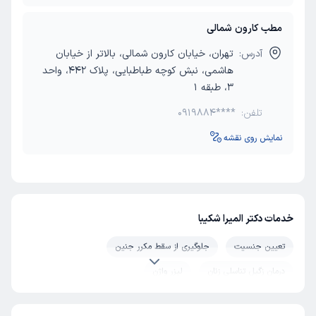
مطب کارون شمالی
آدرس:
تهران، خیابان کارون شمالی، بالاتر از خیابان
هاشمی، نبش کوچه طباطبایی، پلاک 442، واحد
3، طبقه 1
تلفن:
0919884****
نمایش روی نقشه
خدمات دکتر المیرا شکیبا
تعیین جنسیت
جلوگیری از سقط مکرر جنین
درمان زگیل تناسلی زنان
لیزر واژن