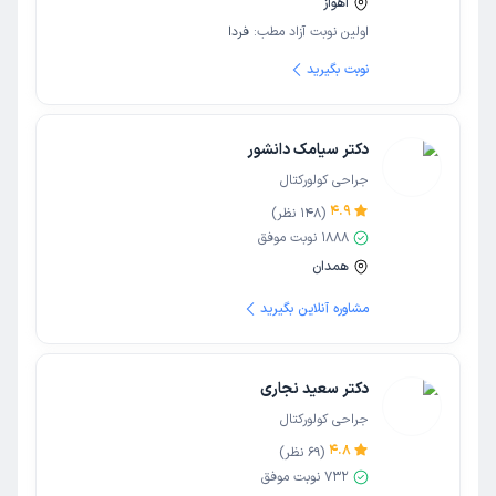
اهواز
اولین نوبت آزاد مطب:
فردا
نوبت بگیرید
دکتر سیامک دانشور
جراحی کولورکتال
4.9
(
148
نظر)
1888
نوبت موفق
همدان
مشاوره آنلاین بگیرید
دکتر سعید نجاری
جراحی کولورکتال
4.8
(
69
نظر)
732
نوبت موفق