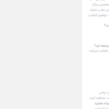
همچنین مراکز
رس مطب، شماره
اک خواهیم گذاشت.
ست؟
راجعه کرد؟
فعالیت می‌کنند:
ز درمانی
ند، مشاهده کنید:
ات بجنورد
د - چهارراه مخابرات - قبل از کوچه دکتر حکمتی - شریعتی 11، شماره تلفن: