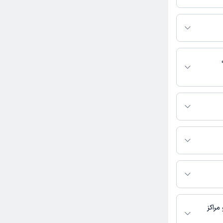
ی باز در پلتفرم
کنید. در صورت فعال
مطب، شماره تماس،
بط با خدمات
 باشد
ط با جراحی عمومی
طب تماس بگیرید.
 دکتر محمدحسین
راکز