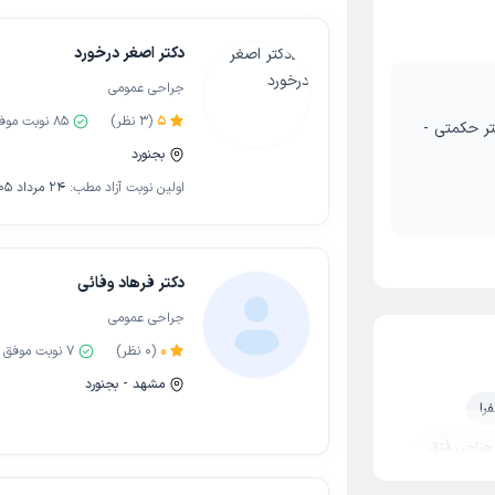
دکتر اصغر درخورد
جراحی عمومی
5
(
3
نظر)
85
نوبت موف
تر حکمتی -
بجنورد
اولین نوبت آزاد مطب:
24 مرداد 1405
دکتر فرهاد وفائی
جراحی عمومی
0
(
0
نظر)
7
نوبت موفق
مشهد - بجنورد
را
جراحی فتق