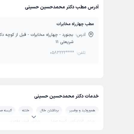
آدرس مطب دکتر محمدحسین حسینی
مطب چهارراه مخابرات
آدرس:
بجنورد - چهارراه مخابرات - قبل از کوچه دک
شریعتی 11
تلفن:
0583222****
خدمات دکتر محمدحسین حسینی
هموروئید و بواسیر
برداشتن خال
ختنه
کیسه صف
جراحی لاپاراسکوپی کیسه صفرا
جراحی فیشر مقعدی
جراحی کانتورینگ بدن