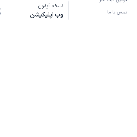
قوانین ثبت نظر
نسخه آیفون
تماس با ما
وب اپلیکیشن
موقعیت های شغلی
با ما در ارتباط باشید
این پزشکان ایران است. پزشکان به کمک
 خود را فعال کنند. به این ترتیب بیمار
ایمیل:
doctoreto.com
ن زدن یا مراجعه حضوری ندارد. برای
ایران کافی است به
سایت نوبت دهی
ت پزشکان متخصص و فوق تخصص
 بیشتر