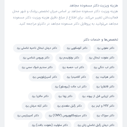
هزینه ویزیت دکتر مسعوده مجاهد
هزینه ویزیت دکتر مسعوده مجاهد بر اساس میزان تخصص پزشک و شهر محل
فعالیت‌اش تغییر می‌کند. برای اطلاع از مبلغ دقیق هزینه ویزیت دکتر مسعوده
مجاهد می‌توانید به پروفایل دکتر مسعوده مجاهد در دکترتو مراجعه کنید.
تخصص‌ها و خدمات دکتر
دکتر عفونی یزد
دکتر آنوسکوپی یزد
دکتر درمان تبخال ناحیه تناسلی یزد
دکتر عفونت تبخال یزد
دکتر بوتولیسم یزد
دکتر ویروس شناسی یزد
دکتر تب دنگی یزد
دکتر تب حصبه یزد
دکتر سندرم شوک سمی یزد
دکتر هپاتیت یزد
دکتر کلامیدیا یزد
دکتر آسپرژیلوزیس یزد
دکتر قانقاریا یزد
دکتر تب مالت (بروسلوز) یزد
دکتر ارزیابی قبل از پیوند یزد
دکتر زونا یزد
دکتر مالاریا یزد
دکتر HIV و ایدز یزد
دکتر زگیل مقعدی یزد
دکتر آبله مرغان یزد
دکتر سوزاک یزد
دکتر سیتومگالوویروس (CMV) یزد
دکتر آمیبیازیس یزد
دکتر درمان زگیل تناسلی زنان یزد
دکتر سلولیت (عفونت بافت) یزد