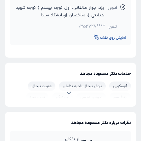
آدرس:
یزد، بلوار طالقانی، اول کوچه بیستم ( کوچه شهید
هدایتی )، ساختمان آزمایشگاه سینا
تلفن:
0353728****
نمایش روی نقشه
خدمات دکتر مسعوده مجاهد
آنوسکوپی
درمان تبخال ناحیه تناسلی
عفونت تبخال
بوتولیسم
ویروس شناسی
تب دنگی
تب حصبه
سندرم شوک سمی
هپاتیت
کلامیدیا
آسپرژیلوزیس
قانقاریا
تب مالت (بروسلوز)
ارزیابی قبل از پیوند
زونا
نظرات درباره دکتر مسعوده مجاهد
مالاریا
HIV و ایدز
زگیل مقعدی
آبله مرغان
از
10
کاربر