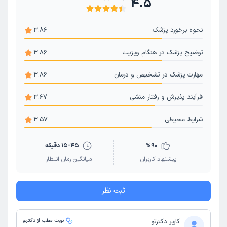
4.5
سوزاک
سیتومگالوویروس (CMV)
آمیبیازیس
درمان زگیل تناسلی زنان
سلولیت (عفونت بافت)
ژیردیازیس
نحوه برخورد پزشک
3.86
کزاز
زگیل تناسلی HPV اچ پی وی
عفونت ویروسی
توضیح پزشک در هنگام ویزیت
3.86
ذات الریه (پنومونی)
مهارت پزشک در تشخیص و درمان
3.86
فرآیند پذیرش و رفتار منشی
3.67
شرایط محیطی
3.57
90
%
15-45 دقیقه
پیشنهاد کاربران
میانگین زمان انتظار
ثبت نظر
کاربر دکترتو
نوبت مطب از دکترتو