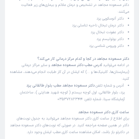
دکتر مسعوده مجاهد در تشخیص و درمان علائم و بیماری‌های زیر فعالیت
زیور
نوبت مطب از دکترتو
می‌کنند:
)
1402/05/25
(
دکتر آنوسکوپی یزد
دکتر درمان تبخال ناحیه تناسلی یزد
این پزشک را پیشنهاد میکنم
دکتر عفونت تبخال یزد
زمان انتظار:
15-45 دقیقه
دکتر بوتولیسم یزد
دکتر ویروس شناسی یزد
عالی
دکتر مسعوده مجاهد در کجا و کدام مرکز درمانی کار می‌کند؟
در ادامه می‌توانید
آدرس مطب دکتر مسعوده مجاهد
و سایر مراکز درمانی
محمد حسن
نوبت مطب از دکترتو
(بیمارستان‌ها، کلینیک‌ها و …) که ایشان در آن کار طبابت انجام می‌دهند، مشاهده
)
1401/05/19
(
کنید:
آدرس و شماره تلفن
دکتر مسعوده مجاهد مطب بلوار طالقانی یزد
این پزشک را پیشنهاد میکنم
یزد، بلوار طالقانی، اول کوچه بیستم ( کوچه شهید هدایتی )، ساختمان
زمان انتظار:
15-45 دقیقه
آزمایشگاه سینا، شماره تلفن: 03537282344
پزشک عالی برای کرونا و مهربان
ساعت کاری دکتر مسعوده مجاهد
برای اطلاع از ساعت کاری دکتر مسعوده مجاهد می‌توانید به جدول نوبت‌های
دکتر در همین صفحه مراجعه کنید. در صورتی که نوبت‌های دکتر مسعوده مجاهد
در دکترتو باز باشد، امکان مشاهده ساعت کاری مطب ایشان وجود دارد.