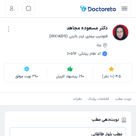
دکتر مسعوده مجاهد
فلوشیپ بیماری ایدز بالینی (HIV/AIDS)
یزد
نوبت اینترنتی
کد نظام پزشکی
:
70596
4.5
(
10
نظر)
90
٪
پیشنهاد کاربران
290
نوبت موفق
نوبت مطب
اطلاعات پزشک
نظرات
نوبت‌دهی مطب
مطب بلوار طالقانی