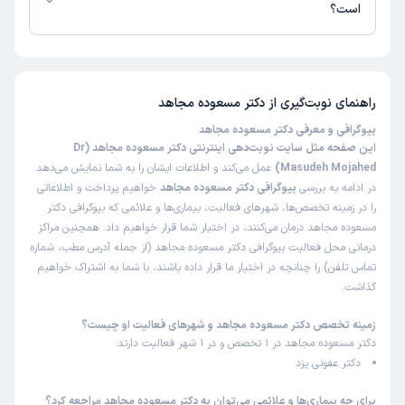
حفظشون کنه . از این انسانها کم داریم.
است؟
علت مراجعه:
عفونت‌های قارچی عمیق
تا کنون 10 نفر به دکتر مسعوده مجاهد رای داده‌اند. میانگین امتیازی دکتر
مسعوده مجاهد 5 از 5 است.
کاربر دکترتو
کاربر آزاد
راهنمای نوبت‌گیری از
دکتر مسعوده مجاهد
)
1403/03/11
(
بیوگرافی و معرفی دکتر مسعوده مجاهد
این پزشک را پیشنهاد میکنم
این صفحه مثل سایت نوبت‌دهی اینترنتی دکتر مسعوده مجاهد (Dr
Masudeh Mojahed)
عمل می‌کند و اطلاعات ایشان را به شما نمایش می‌دهد.
زمان انتظار:
0-15 دقیقه
در ادامه به بررسی
بیوگرافی دکتر مسعوده مجاهد
خواهیم پرداخت و اطلاعاتی
پیشنهاد می شوند.
را در زمینه تخصص‌ها، شهرهای فعالیت، بیماری‌ها و علائمی که بیوگرافی دکتر
مسعوده مجاهد درمان می‌کنند، در اختیار شما قرار خواهیم داد. همچنین مراکز
درمانی محل فعالیت بیوگرافی دکتر مسعوده مجاهد (از جمله آدرس مطب، شماره
رویا
نوبت مطب از دکترتو
تماس تلفن) را چنانچه در اختیار ما قرار داده باشند، با شما به اشتراک خواهیم
)
1403/01/27
(
گذاشت.
این پزشک را پیشنهاد میکنم
زمینه تخصص دکتر مسعوده مجاهد و شهرهای فعالیت او چیست؟
زمان انتظار:
بیش از 90 دقیقه
دکتر مسعوده مجاهد در 1 تخصص و در 1 شهر فعالیت دارند:
دکتر عفونی یزد
پیشنهاد میشود
برای چه بیماری‌ها و علائمی می‌توان به دکتر مسعوده مجاهد مراجعه کرد؟