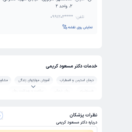
2، واحد 2
تلفن:
0991203****
نمایش روی نقشه
خدمات دکتر مسعود کریمی
درمان استرس و اضطراب
آموزش مهارتهای زندگی
مشاور
هیپنوتیزم
روان درمانی
سلامت و بهداشت روان
مشاوره مدیریت خشم
وسواس فکری
نظرات پزشکان
م
درباره دکتر مسعود کریمی