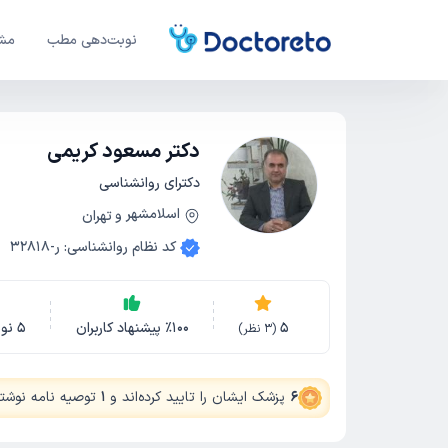
نوبت‌دهی مطب
مشا
دکتر مسعود کریمی
دکترای روانشناسی
اسلامشهر
و
تهران
کد نظام روانشناسی
:
ر-32818
5
100
٪
پیشنهاد کاربران
5
نو
(
3
نظر)
6
پزشک ایشان را تایید کرده‌اند
و
1
توصیه نامه نوشته‌