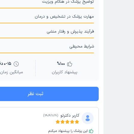
توضیح پزشک در هنگام ویزیت
مهارت پزشک در تشخیص و درمان
فرآیند پذیرش و رفتار منشی
شرایط محیطی
100
%
0-15 دقیقه
پیشنهاد کاربران
میانگین زمان 
ثبت نظر
کاربر دکترتو
)
1404/11/19
(
این پزشک را پیشنهاد میکنم