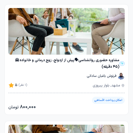
مشاوره حضوری روانشناسی🗣️پیش از ازدواج، زوج درمانی و خانواده 🤗
(45 دقیقه)
فرنوش باغبان ساداتی
5
مشهد, بلوار پیروزی
(1 نظر)
امکان پرداخت اقساطی
800,000
تومان