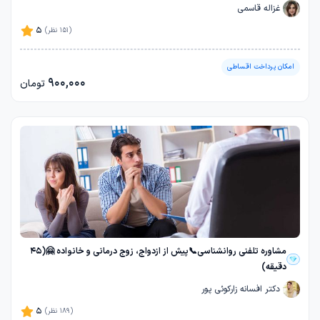
غزاله قاسمی
5
(151 نظر)
امکان پرداخت اقساطی
900,000
تومان
مشاوره تلفنی روانشناسی📞پیش از ازدواج، زوج درمانی و خانواده 🤗(45
دقیقه)
دکتر افسانه زارکوئی پور
5
(189 نظر)