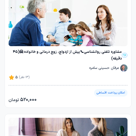
مشاوره تلفنی روانشناسی📞پیش از ازدواج، زوج درمانی و خانواده 🤗(45
دقیقه)
عرفان حسینی سامره
5
(13 نظر)
امکان پرداخت اقساطی
520,000
تومان