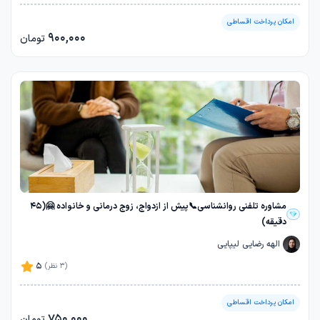
امکان پرداخت اقساطی
900,000
تومان
مشاوره تلفنی روانشناسی📞پیش از ازدواج، زوج درمانی و خانواده 🤗(45
دقیقه)
الهه رضایی لیپایی
5
(3 نظر)
امکان پرداخت اقساطی
750,000
تومان