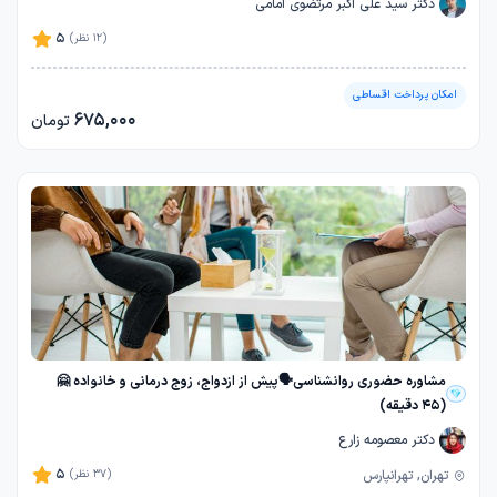
دکتر سید علی اکبر مرتضوی امامی
5
(12 نظر)
امکان پرداخت اقساطی
675,000
تومان
مشاوره حضوری روانشناسی🗣️پیش از ازدواج، زوج درمانی و خانواده 🤗
(45 دقیقه)
دکتر معصومه زارع
5
تهران, تهرانپارس
(37 نظر)