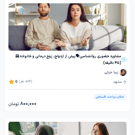
مشاوره حضوری روانشناسی🗣️پیش از ازدواج، زوج درمانی و خانواده 🤗
(45 دقیقه)
زیبا جزئی
5
مشهد
(584 نظر)
امکان پرداخت اقساطی
800,000
تومان