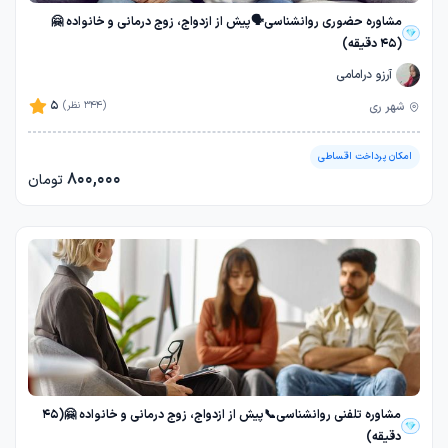
مشاوره حضوری روانشناسی🗣️پیش از ازدواج، زوج درمانی و خانواده 🤗
(45 دقیقه)
آرزو درامامی
5
شهر ری
(344 نظر)
امکان پرداخت اقساطی
800,000
تومان
مشاوره تلفنی روانشناسی📞پیش از ازدواج، زوج درمانی و خانواده 🤗(45
دقیقه)