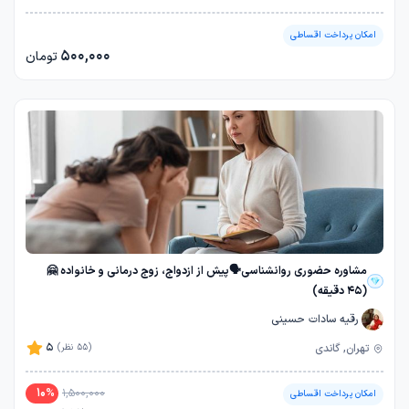
امکان پرداخت اقساطی
500,000
تومان
مشاوره حضوری روانشناسی🗣️پیش از ازدواج، زوج درمانی و خانواده 🤗
(45 دقیقه)
رقیه سادات حسینی
5
تهران, گاندی
(55 نظر)
10
%
1,500,000
امکان پرداخت اقساطی