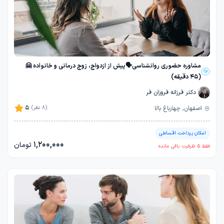
مشاوره حضوری روانشناسی🗣️پیش از ازدواج، زوج درمانی و خانواده 🤗
(45 دقیقه)
دکتر فرزانه فروزان فر
5
اصفهان, چهارباغ بالا
(8 نظر)
امکان پرداخت اقساطی
1,200,000
تومان
فقط
5
ظرفیت باقی مانده