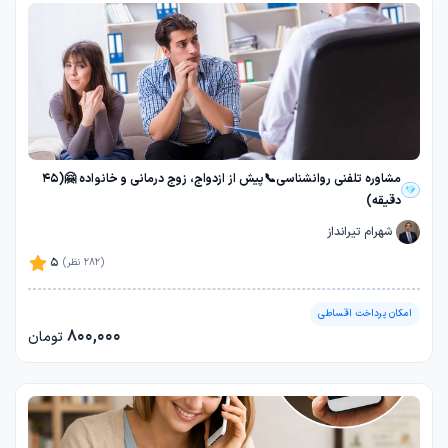
مشاوره تلفنی روانشناسی📞پیش از ازدواج، زوج درمانی و خانواده 🤗(45
دقیقه)
شهرام تیرانداز
5
(282 نظر)
امکان پرداخت اقساطی
800,000
تومان