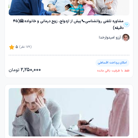
مشاوره تلفنی روانشناسی📞پیش از ازدواج، زوج درمانی و خانواده 🤗(45
دقیقه)
آرزو امیدوارخدا
5
(179 نظر)
امکان پرداخت اقساطی
2,250,000
تومان
فقط
10
ظرفیت باقی مانده