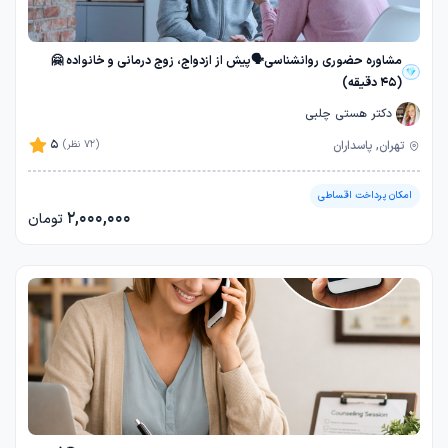
مشاوره حضوری روانشناسی🗣️پیش از ازدواج، زوج درمانی و خانواده 🤗
(45 دقیقه)
دکتر هستی چلبی
5
تهران, پاسداران
(72 نظر)
امکان پرداخت اقساطی
2,000,000
تومان