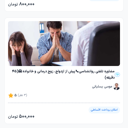
800,000
تومان
مشاوره تلفنی روانشناسی📞پیش از ازدواج، زوج درمانی و خانواده 🤗(45
دقیقه)
موسی یسلیانی
5
(3 نظر)
امکان پرداخت اقساطی
500,000
تومان