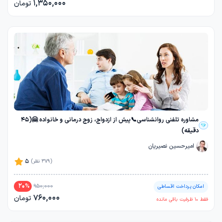
1,350,000
تومان
مشاوره تلفنی روانشناسی📞پیش از ازدواج، زوج درمانی و خانواده 🤗(45
دقیقه)
امیرحسین نصیریان
5
(379 نظر)
20
%
950,000
امکان پرداخت اقساطی
760,000
تومان
فقط
10
ظرفیت باقی مانده