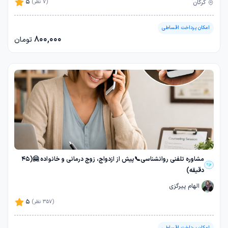
5
گرگان
(7 نظر)
امکان پرداخت اقساطی
800,000
تومان
مشاوره تلفنی روانشناسی📞پیش از ازدواج، زوج درمانی و خانواده 🤗(45
دقیقه)
الهام پیرگزی
5
(357 نظر)
امکان پرداخت اقساطی