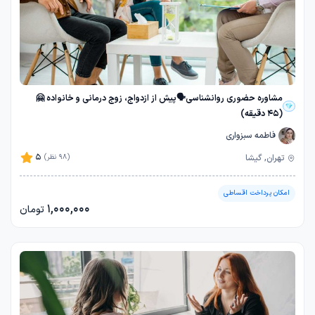
مشاوره حضوری روانشناسی🗣️پیش از ازدواج، زوج درمانی و خانواده 🤗
(45 دقیقه)
فاطمه سبزواری
5
تهران, گیشا
(98 نظر)
امکان پرداخت اقساطی
1,000,000
تومان