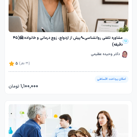
مشاوره تلفنی روانشناسی📞پیش از ازدواج، زوج درمانی و خانواده 🤗(45
دقیقه)
دکتر وحیده عظیمی
5
(31 نظر)
امکان پرداخت اقساطی
1,100,000
تومان