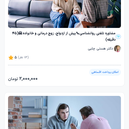
مشاوره تلفنی روانشناسی📞پیش از ازدواج، زوج درمانی و خانواده 🤗(45
دقیقه)
دکتر هستی چلبی
5
(72 نظر)
امکان پرداخت اقساطی
2,000,000
تومان