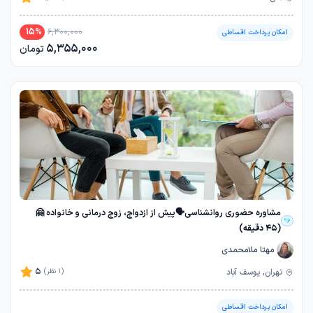
15
%
6,300,000
امکان پرداخت اقساطی
5,355,000
تومان
مشاوره حضوری روانشناسی🗣️پیش از ازدواج، زوج درمانی و خانواده 🤗
(45 دقیقه)
مهتا ملامحمدی
5
تهران, یوسف آباد
(1 نظر)
امکان پرداخت اقساطی