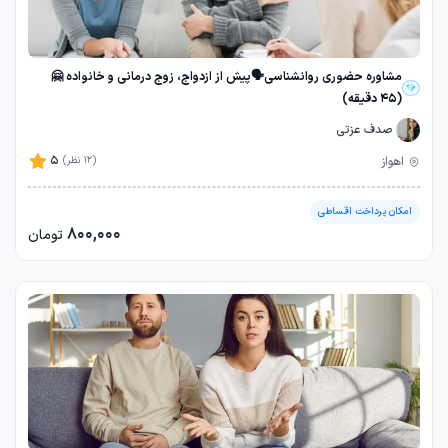
مشاوره حضوری روانشناسی🗣️پیش از ازدواج، زوج درمانی و خانواده 🤗
(45 دقیقه)
صدف عزتی
5
اهواز
(12 نظر)
امکان پرداخت اقساطی
800,000
تومان