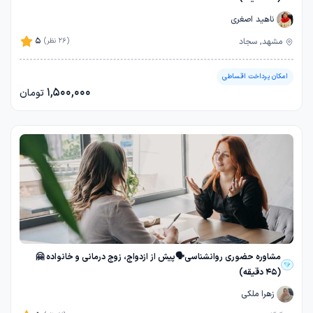
ناهید اصغری
5
مشهد, سجاد
(26 نظر)
امکان پرداخت اقساطی
1,500,000
تومان
مشاوره حضوری روانشناسی🗣️پیش از ازدواج، زوج درمانی و خانواده 🤗
(45 دقیقه)
زهرا ملکی