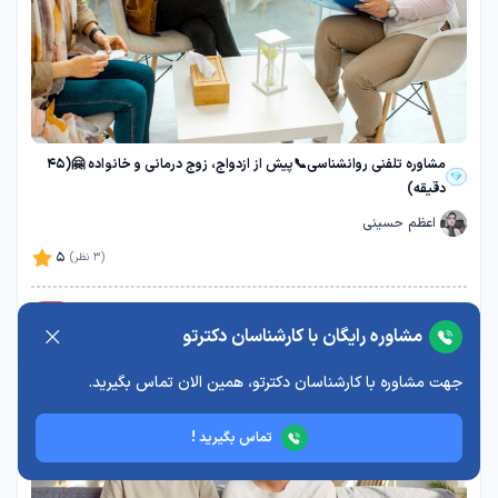
مشاوره تلفنی روانشناسی📞پیش از ازدواج، زوج درمانی و خانواده 🤗(45
دقیقه)
اعظم حسینی
5
(3 نظر)
30
%
765,000
امکان پرداخت اقساطی
مشاوره رایگان با کارشناسان دکترتو
535,500
تومان
جهت مشاوره با کارشناسان دکترتو، همین الان تماس بگیرید.
تماس بگیرید !