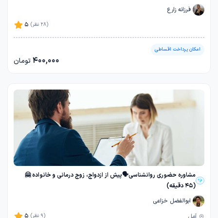
فرزانه زارع
5
(28 نظر)
امکان پرداخت اقساطی
400,000
تومان
مشاوره حضوری روانشناسی🗣️پیش از ازدواج، زوج درمانی و خانواده 🤗
(45 دقیقه)
ابوالفضل خزاعی
5
آمل
(9 نظر)