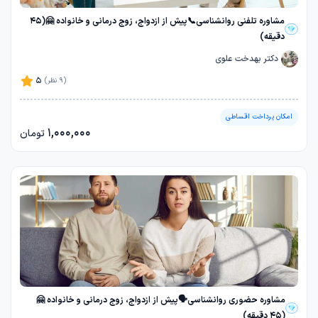
مشاوره تلفنی روانشناسی📞پیش از ازدواج، زوج درمانی و خانواده 🤗(45
دقیقه)
دکتر بهدخت علوی
5
(9 نظر)
امکان پرداخت اقساطی
1,000,000
تومان
مشاوره حضوری روانشناسی🗣️پیش از ازدواج، زوج درمانی و خانواده 🤗
(45 دقیقه)