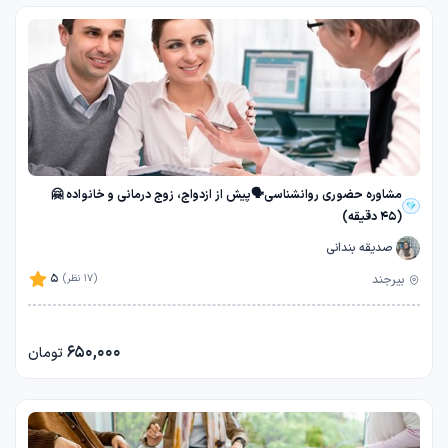
مشاوره حضوری روانشناسی🗣️پیش از ازدواج، زوج درمانی و خانواده 🤗
(45 دقیقه)
صدیقه بندانی
5
بیرجند
(17 نظر)
650,000
تومان